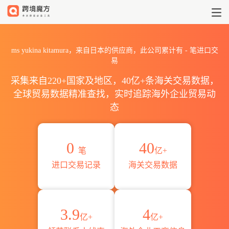
2026ms yukina kitamur
ms yukina kitamura，来自日本的供应商，此公司累计有
-
笔进口交
易
采集来自220+国家及地区，40亿+条海关交易数据，
全球贸易数据精准查找，实时追踪海外企业贸易动
态
0
40
笔
亿+
进口交易记录
海关交易数据
3.9
4
亿+
亿+