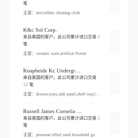
登录
笔
主营：
microfiber cleaning cloth
K&c Sol Corp.
2
来自美国的客户，此公司累计进口交易
登录
笔
主营：
ceramic ware,artifical flower
Knapheide Kc Underground
来自美国的客户，此公司累计进口交易
登录
12
笔
主营：
drawer,trays,side panel,shelf tray,lock drawer,panel,for vehicle,telescopic slide,drawer shelf,equipment,shelf,automotive part
Russell James Cornelia Arlington Va
2
来自美国的客户，此公司累计进口交易
登录
笔
主营：
personal effect,used household goods