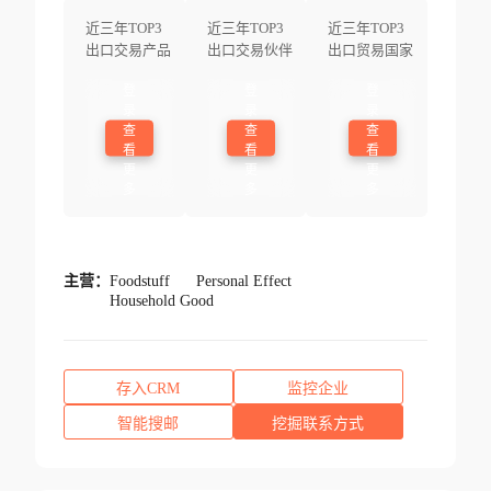
近三年TOP3
近三年TOP3
近三年TOP3
出口交易产品
出口交易伙伴
出口贸易国家
登
登
登
录
录
录
查
查
查
看
看
看
更
更
更
多
多
多
主营：
Foodstuff
Personal Effect
Household Good
存入CRM
监控企业
智能搜邮
挖掘联系方式