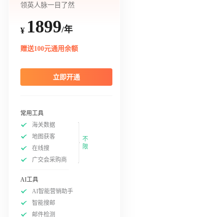
领英人脉一目了然
1899
/年
¥
赠送100元通用余额
立即开通
常用工具
海关数据
地图获客
不
限
在线搜
广交会采购商
AI工具
AI智能营销助手
智能搜邮
邮件检测