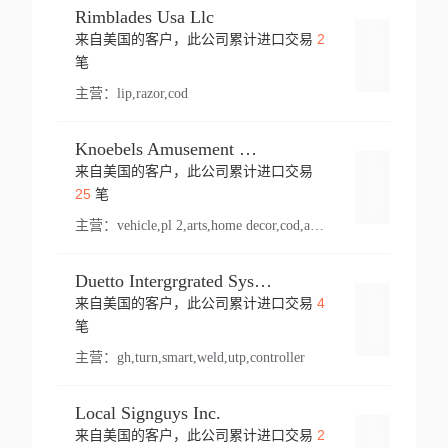
Rimblades Usa Llc
2
来自美国的客户，此公司累计进口交易
登录
笔
主营：
lip,razor,cod
Knoebels Amusement Resort
来自美国的客户，此公司累计进口交易
登录
25
笔
主营：
vehicle,pl 2,arts,home decor,cod,amusement ride,sea
Duetto Intergrgrated Systems Inc.
4
来自美国的客户，此公司累计进口交易
登录
笔
主营：
gh,turn,smart,weld,utp,controller
Local Signguys Inc.
2
来自美国的客户，此公司累计进口交易