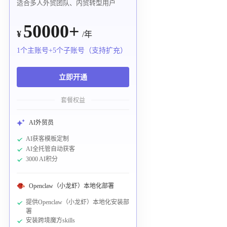
适合多人外贸团队、内贸转型用户
50000+
¥
/年
1个主账号+5个子账号（支持扩充）
立即开通
套餐权益
AI外贸员
AI获客模板定制
AI全托管自动获客
3000 AI积分
Openclaw（小龙虾）本地化部署
提供Openclaw（小龙虾）本地化安装部
署
安装跨境魔方skills