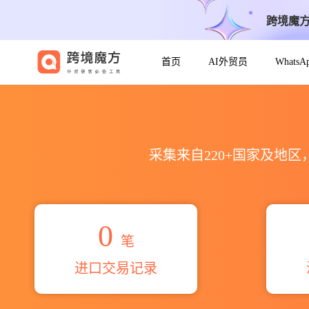
跨境魔
首页
AI外贸员
Whats
2026mr.yuji mochizuki
采集来自220+国家及地
0
笔
进口交易记录