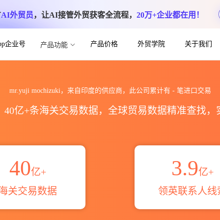
方
AI外贸员
，让AI接管外贸获客全流程，
20万+企业都在用！
App企业号
产品价格
外贸学院
关于我们
产品功能
海关进出口数据统计_贸易概览_贸易区域伙伴_
mr.yuji mochizuki，来自印度的供应商，此公司累计有
-
笔进口交易
区，40亿+条海关交易数据，全球贸易数据精准查找
40
3.9
亿+
亿+
海关交易数据
领英联系人线