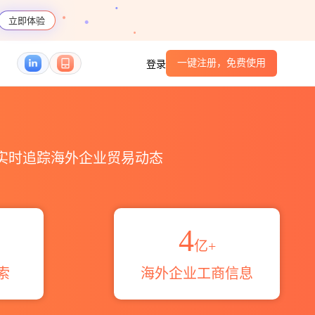
立即体验
一键注册，免费使用
登录
HS编码港口_跨境魔方
，实时追踪海外企业贸易动态
4
亿+
索
海外企业工商信息