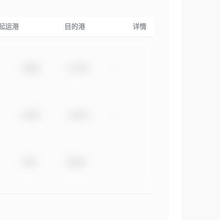
起运港
目的港
详情