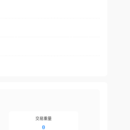
交易重量
0