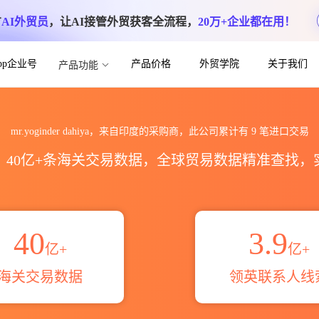
方
AI外贸员
，让AI接管外贸获客全流程，
20万+企业都在用！
App企业号
产品价格
外贸学院
关于我们
产品功能
a海关进出口数据统计_贸易概览_贸易区域伙伴
mr.yoginder dahiya，来自印度的采购商，此公司累计有
9
笔进口交易
区，40亿+条海关交易数据，全球贸易数据精准查找
40
3.9
亿+
亿+
海关交易数据
领英联系人线