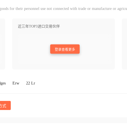
ods for their personnel use not connected with trade or manufacture or agricu
近三年TOP3进口交易伙伴
登录查看更多
dges
Erw
22 Lr
方式