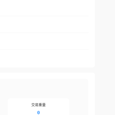
交易重量
0