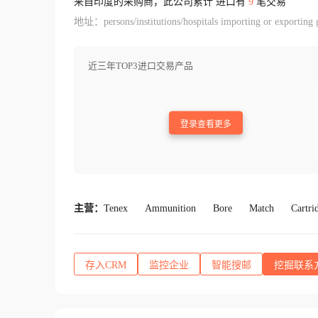
来自印度的采购商，此公司累计 进口有
9
笔交易
地址：persons/institutions/hospitals importing or exporting go
近三年TOP3进口交易产品
登录查看更多
主营：
Tenex
Ammunition
Bore
Match
Cartri
存入CRM
监控企业
智能搜邮
挖掘联系