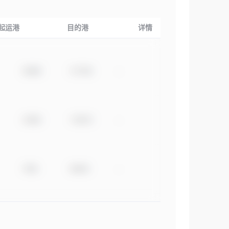
起运港
目的港
详情