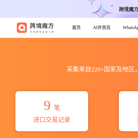
跨境魔
首页
AI外贸员
Whats
2026mr.yoginder dahiy
采集来自220+国家及地
9
笔
进口交易记录