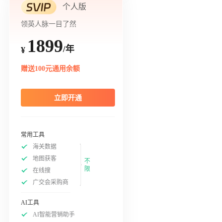
个人版
领英人脉一目了然
1899
/年
¥
赠送100元通用余额
立即开通
常用工具
海关数据
地图获客
不
限
在线搜
广交会采购商
AI工具
AI智能营销助手