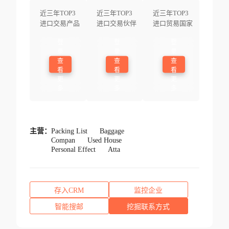
近三年TOP3
近三年TOP3
近三年TOP3
进口交易产品
进口交易伙伴
进口贸易国家
登
登
登
录
录
录
查
查
查
看
看
看
更
更
更
多
多
多
主营：
Packing List
Baggage
Compan
Used House
Personal Effect
Atta
存入CRM
监控企业
智能搜邮
挖掘联系方式