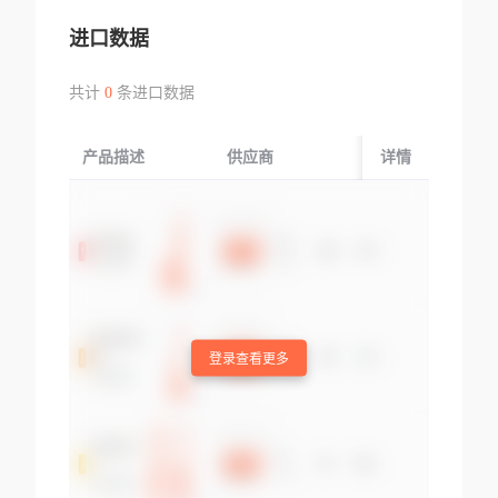
进口数据
共计
0
条进口数据
产品描述
供应商
起运国/地区
详情
登录查看更多