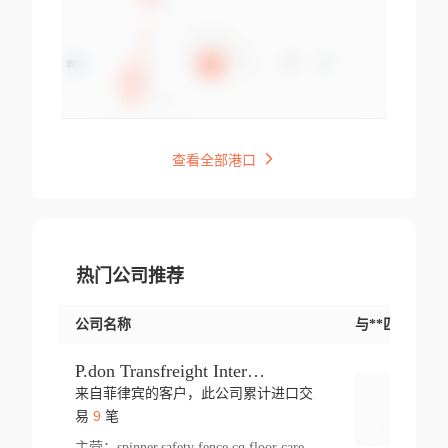
查看全部港口
热门公司推荐
公司名称
与**匹配交易
P.don Transfreight International
来自菲律宾的客户，此公司累计进口交
登录
9
易
笔
主营：
spinner,safety fence,cq,floor care machine,cargo,welded steel,web,essential,ratchet tie down,contact email,creatine monohydrate,x 50,bag,paper cups lid,erti,500 c,plush toy,steel wire,webbing,otr tyre,s8,food packaging,edmonton,quad,pc,floor cleaner,carton paper cup,wood pack,auto par,bar chair,oven,fitness products,leisure chair,canada,bicycle,rovin,pickup truck,rat,cover,carton,plastic lid,battery,ride on car,oil gas well,hat,pet cage,n tr,ionic,shoes tel,acrylic bathtub,microvit,fans,lumen,wheels,gin,tdr,tpo,llysine,hot,bur,bonnell spring,g class,dumbbell,condenser,s5,cleaner vacuum,d fence,board,wood,promi,swir,ail,orchard,mattres,cash,microfiber bathrobe,vacuum cleaner floor,access door,pad,wood packing,carton toy,gas well,cotton,freight prepaid,sga,heat exchange,mat,psn,al em,glc,lifting table,cod,plastic shell,wire po,foam,ladies knitted dress,rim,a1,roller,spare part,t 80,waterproof terminal,barbell set,vehicle,bicycle tire,go game,led light,computer chair,block mesh,stainless steel,ape,steel wire rope,carton paper box,ladies knitted pullover,threonine feed grade,electrical appliance,eyebolt,casing,rubber duck,ball,8 port,pet bottle,box steel,scaffolding parts,packing material,na e,polyester knit,blouse,d jack,vacuum flask,lip,aite,fruit plate,steel frame,sealing,mesh,s14,textile,office chair,pendant light,jet,bar stool,furniture,aluminium,wallet,carton pot,tool box,brand new tire,brightway,tria,strea,prop,fishing products,car bumper,butter,fog lamp cover,yofc,tableware,plastic,plastic bottle spray,fireplace,natural stone products,t sp,pullover,aluminium pan,massage product,spotlight,finned tube bundle,table,wood stick,high pressure cleaner,auto part,welded wire mesh,chinese medicine,mater,tsc,sea,cable,glove,supplies,kelvin,sacom,hot dipped galvanized steel pipe,ring wire,pright,rush,ion,paper bag,ring,cup sleeve,oil,gmh,car step,cabinet,leisure table,ladies knit top,sol,electric bicycle,pera,feed grade,air purifier,stanc,storage box,no wooden,pdo,iu,aluminium sheet,k2,p1,s 50,dj,vacuum cleaner,nylon bag,insulat,power,cleaner,hpa,molded,control arm,import,octg,s 99,tablecloth,screw,flail mower,dining chair,l ap,butyl inner tube,ppo,20 sp,wire lock accessories,mattress fabric,kitchen,s7,frame,steel,carton plastic,ipm,electrical cabinet,wear strip,racks,brand tire,tin,packaging material,ys,anji,ceramics product,metal furniture,sebacic acid,umber,flap,ladies knitted,bun pan,chemical substance,lusin,country of origin,edt,unica,stainless steel wire,weld,dire,ai r,poncho,toy car,chemical,t code,s corporation,oem,chinese herb,fly,hydrochloride,ppe,grille,lifting,socks,lighting,ale,unit,hood,stud,aircool,s glass fiber,brass valve valve,tssu,cotton bag,aka,gh,slusher,sporting good,bar stools,n steel,nonwoven bag,essar,ladies knitted skirt,light mouse,drilling,spin bike,sling,insulation tubing,string wound filter cartridge,door frame,u post,optical fibre cable,glass,md,kumho,synthetic grass,shoes,cific,mobil,carton box,fence panel,new tire,chi