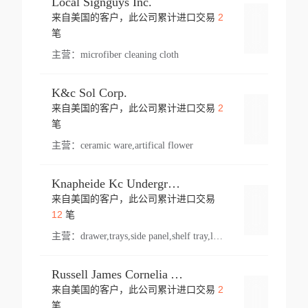
Local Signguys Inc.
2
来自美国的客户，此公司累计进口交易
登录
笔
主营：
microfiber cleaning cloth
K&c Sol Corp.
2
来自美国的客户，此公司累计进口交易
登录
笔
主营：
ceramic ware,artifical flower
Knapheide Kc Underground
来自美国的客户，此公司累计进口交易
登录
12
笔
主营：
drawer,trays,side panel,shelf tray,lock drawer,panel,for vehicle,telescopic slide,drawer shelf,equipment,shelf,automotive part
Russell James Cornelia Arlington Va
2
来自美国的客户，此公司累计进口交易
登录
笔