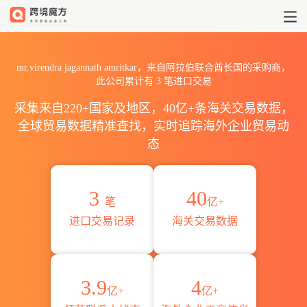
2026mr.virendra jaganna
mr.virendra jagannath amritkar，来自阿拉伯联合酋长国的采购商，
此公司累计有
3
笔进口交易
采集来自220+国家及地区，40亿+条海关交易数据，
全球贸易数据精准查找，实时追踪海外企业贸易动
态
3
40
笔
亿+
进口交易记录
海关交易数据
3.9
4
亿+
亿+