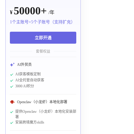
50000+
¥
/年
1个主账号+5个子账号（支持扩充）
立即开通
套餐权益
AI外贸员
AI获客模板定制
AI全托管自动获客
3000 AI积分
Openclaw（小龙虾）本地化部署
提供Openclaw（小龙虾）本地化安装部
署
安装跨境魔方skills