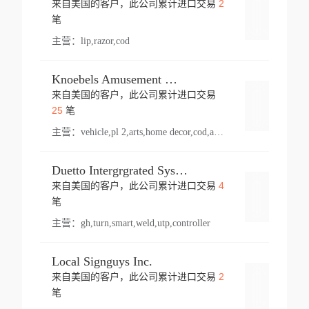
2
来自美国的客户，此公司累计进口交易
登录
笔
主营：
lip,razor,cod
Knoebels Amusement Resort
来自美国的客户，此公司累计进口交易
登录
25
笔
主营：
vehicle,pl 2,arts,home decor,cod,amusement ride,sea
Duetto Intergrgrated Systems Inc.
4
来自美国的客户，此公司累计进口交易
登录
笔
主营：
gh,turn,smart,weld,utp,controller
Local Signguys Inc.
2
来自美国的客户，此公司累计进口交易
登录
笔