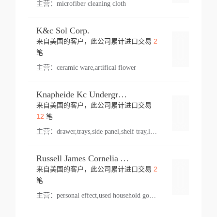
主营：
microfiber cleaning cloth
K&c Sol Corp.
2
来自美国的客户，此公司累计进口交易
登录
笔
主营：
ceramic ware,artifical flower
Knapheide Kc Underground
来自美国的客户，此公司累计进口交易
登录
12
笔
主营：
drawer,trays,side panel,shelf tray,lock drawer,panel,for vehicle,telescopic slide,drawer shelf,equipment,shelf,automotive part
Russell James Cornelia Arlington Va
2
来自美国的客户，此公司累计进口交易
登录
笔
主营：
personal effect,used household goods