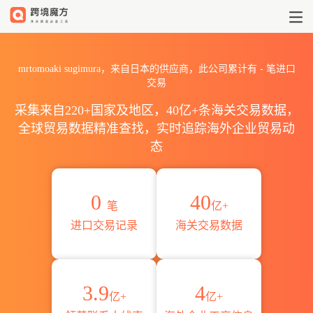
2026mrtomoaki sugimur
mrtomoaki sugimura，来自日本的供应商，此公司累计有
-
笔进口
交易
采集来自220+国家及地区，40亿+条海关交易数据，
全球贸易数据精准查找，实时追踪海外企业贸易动
态
0
40
笔
亿+
进口交易记录
海关交易数据
3.9
4
亿+
亿+