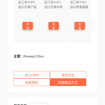
近三年TOP3
近三年TOP3
近三年TOP3
出口交易产品
出口交易伙伴
出口贸易国家
登
登
登
录
录
录
查
查
查
看
看
看
更
更
更
多
多
多
主营：
Personal Effect
存入CRM
监控企业
智能搜邮
挖掘联系方式