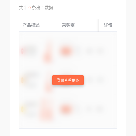
共计
0
条出口数据
产品描述
采购商
起运国/地区
详情
登录查看更多