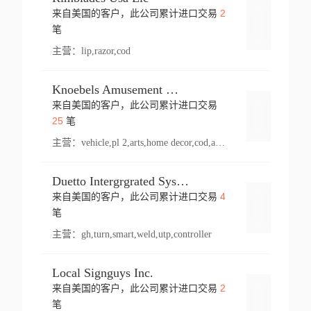
2
来自美国的客户，此公司累计进口交易
登录
笔
主营：
lip,razor,cod
Knoebels Amusement Resort
来自美国的客户，此公司累计进口交易
登录
25
笔
主营：
vehicle,pl 2,arts,home decor,cod,amusement ride,sea
Duetto Intergrgrated Systems Inc.
4
来自美国的客户，此公司累计进口交易
登录
笔
主营：
gh,turn,smart,weld,utp,controller
Local Signguys Inc.
2
来自美国的客户，此公司累计进口交易
登录
笔