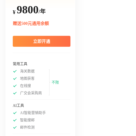
9800
/年
¥
赠送500元通用余额
立即开通
常用工具
海关数据
地图获客
不限
在线搜
广交会采购商
AI工具
AI智能营销助手
智能搜邮
邮件检测