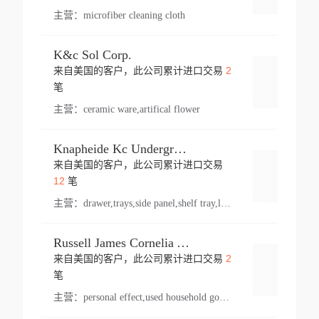
主营：
microfiber cleaning cloth
K&c Sol Corp.
2
来自美国的客户，此公司累计进口交易
登录
笔
主营：
ceramic ware,artifical flower
Knapheide Kc Underground
来自美国的客户，此公司累计进口交易
登录
12
笔
主营：
drawer,trays,side panel,shelf tray,lock drawer,panel,for vehicle,telescopic slide,drawer shelf,equipment,shelf,automotive part
Russell James Cornelia Arlington Va
2
来自美国的客户，此公司累计进口交易
登录
笔
主营：
personal effect,used household goods