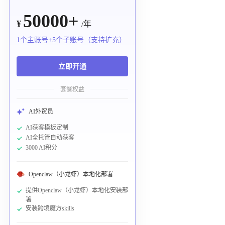
50000+
¥
/年
1个主账号+5个子账号（支持扩充）
立即开通
套餐权益
AI外贸员
AI获客模板定制
AI全托管自动获客
3000 AI积分
Openclaw（小龙虾）本地化部署
提供Openclaw（小龙虾）本地化安装部
署
安装跨境魔方skills