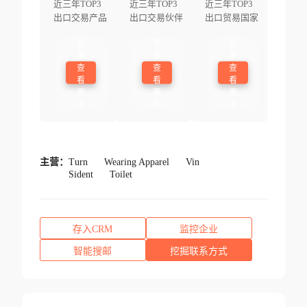
近三年TOP3
近三年TOP3
近三年TOP3
出口交易产品
出口交易伙伴
出口贸易国家
登
登
登
录
录
录
查
查
查
看
看
看
更
更
更
多
多
多
主营：
Turn
Wearing Apparel
Vin
Sident
Toilet
存入CRM
监控企业
智能搜邮
挖掘联系方式