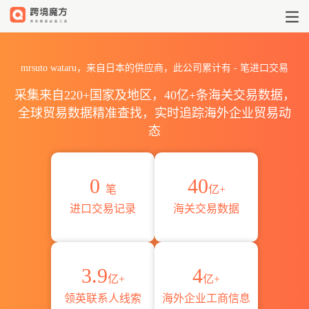
2026mrsuto wataru海关进
mrsuto wataru，来自日本的供应商，此公司累计有
-
笔进口交易
采集来自220+国家及地区，40亿+条海关交易数据，
全球贸易数据精准查找，实时追踪海外企业贸易动
态
0
40
笔
亿+
进口交易记录
海关交易数据
3.9
4
亿+
亿+
领英联系人线索
海外企业工商信息