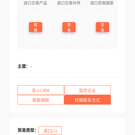
进口交易产品
进口交易伙伴
进口贸易国家
登
登
登
录
录
录
查
查
查
看
看
看
更
更
更
多
多
多
主营：
-
存入CRM
监控企业
智能搜邮
挖掘联系方式
贸易类型：
进口(1)