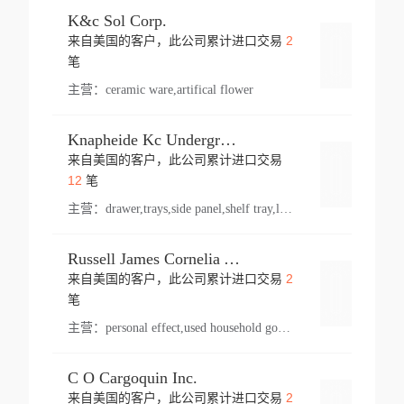
K&c Sol Corp.
2
来自美国的客户，此公司累计进口交易
登录
笔
主营：
ceramic ware,artifical flower
Knapheide Kc Underground
来自美国的客户，此公司累计进口交易
登录
12
笔
主营：
drawer,trays,side panel,shelf tray,lock drawer,panel,for vehicle,telescopic slide,drawer shelf,equipment,shelf,automotive part
Russell James Cornelia Arlington Va
2
来自美国的客户，此公司累计进口交易
登录
笔
主营：
personal effect,used household goods
C O Cargoquin Inc.
2
来自美国的客户，此公司累计进口交易