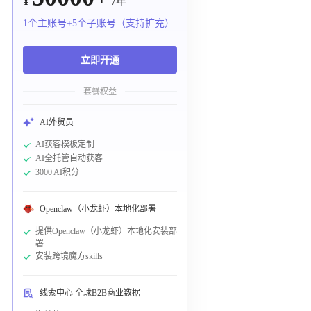
¥
/年
1个主账号+5个子账号（支持扩充）
立即开通
套餐权益
AI外贸员
AI获客模板定制
AI全托管自动获客
3000 AI积分
Openclaw（小龙虾）本地化部署
提供Openclaw（小龙虾）本地化安装部
署
安装跨境魔方skills
线索中心 全球B2B商业数据