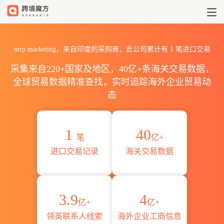
2026mrp marketing海关进
mrp marketing，来自印度的采购商，此公司累计有
1
笔进口交易
采集来自220+国家及地区，40亿+条海关交易数据，
全球贸易数据精准查找，实时追踪海外企业贸易动
态
1
40
笔
亿+
进口交易记录
海关交易数据
3.9
4
亿+
亿+
领英联系人线索
海外企业工商信息