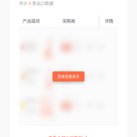
共计
0
条出口数据
产品描述
采购商
起运国/地区
详情
登录查看更多