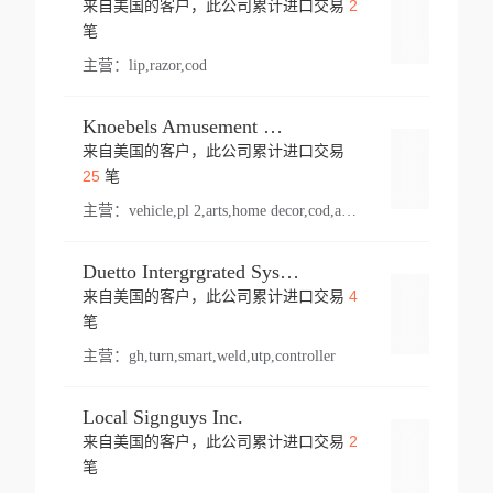
2
来自美国的客户，此公司累计进口交易
登录
笔
主营：
lip,razor,cod
Knoebels Amusement Resort
来自美国的客户，此公司累计进口交易
登录
25
笔
主营：
vehicle,pl 2,arts,home decor,cod,amusement ride,sea
Duetto Intergrgrated Systems Inc.
4
来自美国的客户，此公司累计进口交易
登录
笔
主营：
gh,turn,smart,weld,utp,controller
Local Signguys Inc.
2
来自美国的客户，此公司累计进口交易
登录
笔