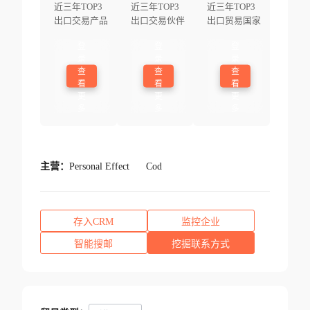
近三年TOP3
近三年TOP3
近三年TOP3
出口交易产品
出口交易伙伴
出口贸易国家
登
登
登
录
录
录
查
查
查
看
看
看
更
更
更
多
多
多
主营：
Personal Effect
Cod
存入CRM
监控企业
智能搜邮
挖掘联系方式