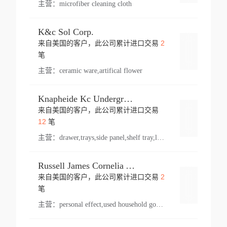
主营：
microfiber cleaning cloth
K&c Sol Corp.
2
来自美国的客户，此公司累计进口交易
登录
笔
主营：
ceramic ware,artifical flower
Knapheide Kc Underground
来自美国的客户，此公司累计进口交易
登录
12
笔
主营：
drawer,trays,side panel,shelf tray,lock drawer,panel,for vehicle,telescopic slide,drawer shelf,equipment,shelf,automotive part
Russell James Cornelia Arlington Va
2
来自美国的客户，此公司累计进口交易
登录
笔
主营：
personal effect,used household goods