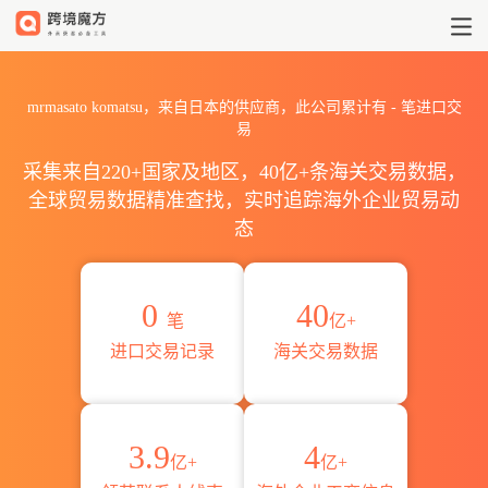
2026mrmasato komatsu
mrmasato komatsu，来自日本的供应商，此公司累计有
-
笔进口交
易
采集来自220+国家及地区，40亿+条海关交易数据，
全球贸易数据精准查找，实时追踪海外企业贸易动
态
0
40
笔
亿+
进口交易记录
海关交易数据
3.9
4
亿+
亿+