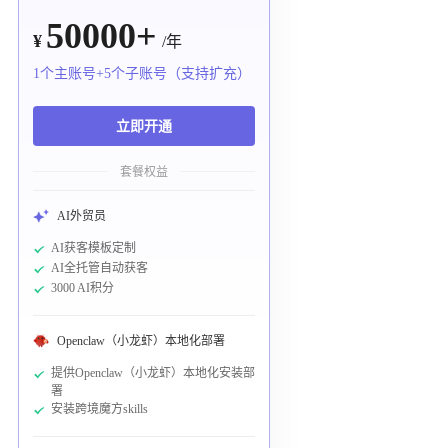
50000+
¥
/年
1个主账号+5个子账号（支持扩充）
立即开通
套餐权益
AI外贸员
AI获客模板定制
AI全托管自动获客
3000 AI积分
Openclaw（小龙虾）本地化部署
提供Openclaw（小龙虾）本地化安装部
署
安装跨境魔方skills