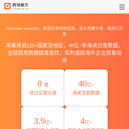
2026mriwatani masayuk
mriwatani masayuki，来自日本的供应商，此公司累计有
-
笔进口交
易
采集来自220+国家及地区，40亿+条海关交易数据，
全球贸易数据精准查找，实时追踪海外企业贸易动
态
0
40
笔
亿+
进口交易记录
海关交易数据
3.9
4
亿+
亿+