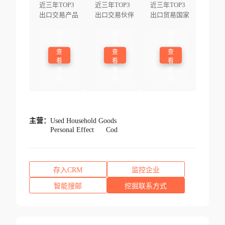
近三年TOP3
近三年TOP3
近三年TOP3
出口交易产品
出口交易伙伴
出口贸易国家
登
登
登
录
录
录
查
查
查
看
看
看
更
更
更
多
多
多
主营：
Used Household Goods
Personal Effect
Cod
存入CRM
监控企业
智能搜邮
挖掘联系方式