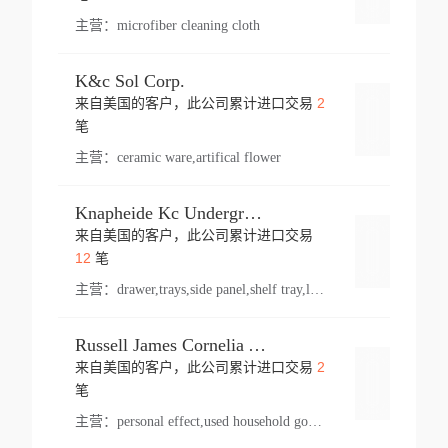
主营：
microfiber cleaning cloth
K&c Sol Corp.
2
来自美国的客户，此公司累计进口交易
登录
笔
主营：
ceramic ware,artifical flower
Knapheide Kc Underground
来自美国的客户，此公司累计进口交易
登录
12
笔
主营：
drawer,trays,side panel,shelf tray,lock drawer,panel,for vehicle,telescopic slide,drawer shelf,equipment,shelf,automotive part
Russell James Cornelia Arlington Va
2
来自美国的客户，此公司累计进口交易
登录
笔
主营：
personal effect,used household goods