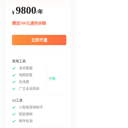
9800
/年
¥
赠送500元通用余额
立即开通
常用工具
海关数据
地图获客
不限
在线搜
广交会采购商
AI工具
AI智能营销助手
智能搜邮
邮件检测