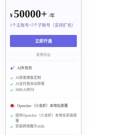
50000+
¥
/年
1个主账号+5个子账号（支持扩充）
立即开通
套餐权益
AI外贸员
AI获客模板定制
AI全托管自动获客
3000 AI积分
Openclaw（小龙虾）本地化部署
提供Openclaw（小龙虾）本地化安装部
署
安装跨境魔方skills