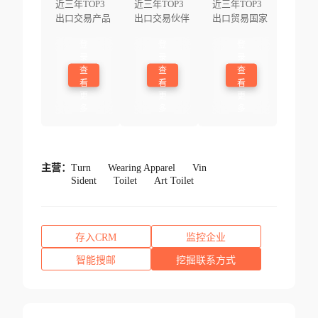
近三年TOP3
近三年TOP3
近三年TOP3
出口交易产品
出口交易伙伴
出口贸易国家
登
登
登
录
录
录
查
查
查
看
看
看
更
更
更
多
多
多
主营：
Turn
Wearing Apparel
Vin
Sident
Toilet
Art Toilet
存入CRM
监控企业
智能搜邮
挖掘联系方式