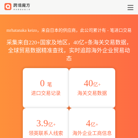
2026mrhatanaka keizo海
mrhatanaka keizo，来自日本的供应商，此公司累计有
-
笔进口交易
采集来自220+国家及地区，40亿+条海关交易数据，
全球贸易数据精准查找，实时追踪海外企业贸易动
态
0
40
笔
亿+
进口交易记录
海关交易数据
3.9
4
亿+
亿+
领英联系人线索
海外企业工商信息