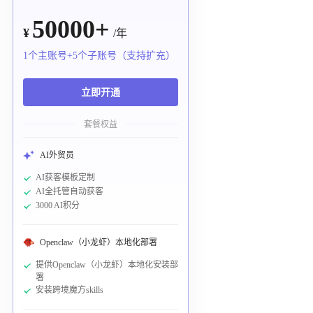
50000+
¥
/年
1个主账号+5个子账号（支持扩充）
立即开通
套餐权益
AI外贸员
AI获客模板定制
AI全托管自动获客
3000 AI积分
Openclaw（小龙虾）本地化部署
提供Openclaw（小龙虾）本地化安装部
署
安装跨境魔方skills