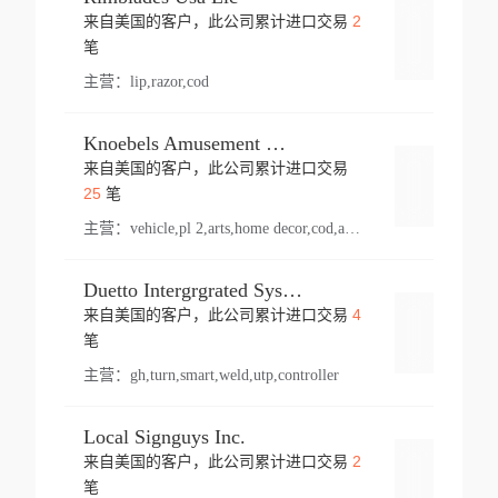
2
来自美国的客户，此公司累计进口交易
登录
笔
主营：
lip,razor,cod
Knoebels Amusement Resort
来自美国的客户，此公司累计进口交易
登录
25
笔
主营：
vehicle,pl 2,arts,home decor,cod,amusement ride,sea
Duetto Intergrgrated Systems Inc.
4
来自美国的客户，此公司累计进口交易
登录
笔
主营：
gh,turn,smart,weld,utp,controller
Local Signguys Inc.
2
来自美国的客户，此公司累计进口交易
登录
笔