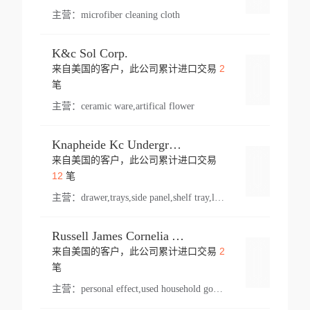
主营：
microfiber cleaning cloth
K&c Sol Corp.
2
来自美国的客户，此公司累计进口交易
登录
笔
主营：
ceramic ware,artifical flower
Knapheide Kc Underground
来自美国的客户，此公司累计进口交易
登录
12
笔
主营：
drawer,trays,side panel,shelf tray,lock drawer,panel,for vehicle,telescopic slide,drawer shelf,equipment,shelf,automotive part
Russell James Cornelia Arlington Va
2
来自美国的客户，此公司累计进口交易
登录
笔
主营：
personal effect,used household goods