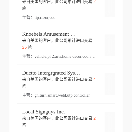
2
来自美国的客户，此公司累计进口交易
登录
笔
主营：
lip,razor,cod
Knoebels Amusement Resort
来自美国的客户，此公司累计进口交易
登录
25
笔
主营：
vehicle,pl 2,arts,home decor,cod,amusement ride,sea
Duetto Intergrgrated Systems Inc.
4
来自美国的客户，此公司累计进口交易
登录
笔
主营：
gh,turn,smart,weld,utp,controller
Local Signguys Inc.
2
来自美国的客户，此公司累计进口交易
登录
笔