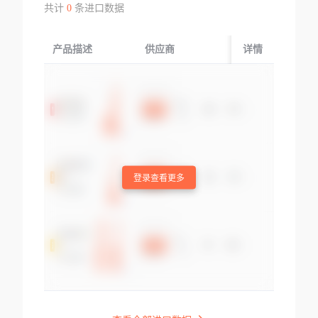
共计
0
条进口数据
产品描述
供应商
起运国/地区
详情
登录查看更多