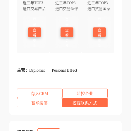
近三年TOP3
近三年TOP3
近三年TOP3
进口交易产品
进口交易伙伴
进口贸易国家
登
登
登
录
录
录
查
查
查
看
看
看
更
更
更
多
多
多
主营：
Diplomat
Personal Effect
存入CRM
监控企业
智能搜邮
挖掘联系方式