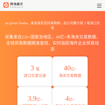
2026mr.girum fisseha海
mr.girum fisseha，来自肯尼亚的采购商，此公司累计有
3
笔进口交
易
采集来自220+国家及地区，40亿+条海关交易数据，
全球贸易数据精准查找，实时追踪海外企业贸易动
态
3
40
笔
亿+
进口交易记录
海关交易数据
3.9
4
亿+
亿+