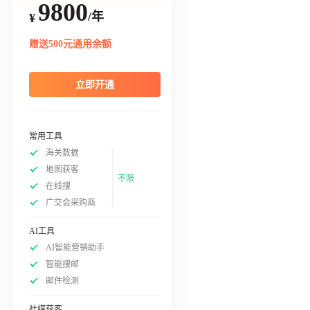
9800
/年
¥
赠送500元通用余额
立即开通
常用工具
海关数据
地图获客
不限
在线搜
广交会采购商
AI工具
AI智能营销助手
智能搜邮
邮件检测
社媒获客