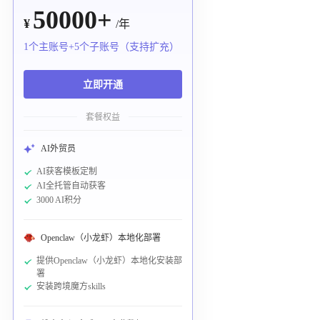
50000+
¥
/年
1个主账号+5个子账号（支持扩充）
立即开通
套餐权益
AI外贸员
AI获客模板定制
AI全托管自动获客
3000 AI积分
Openclaw（小龙虾）本地化部署
提供Openclaw（小龙虾）本地化安装部
署
安装跨境魔方skills