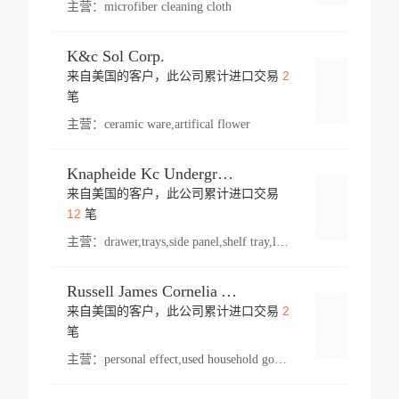
主营：
microfiber cleaning cloth
K&c Sol Corp.
2
来自美国的客户，此公司累计进口交易
登录
笔
主营：
ceramic ware,artifical flower
Knapheide Kc Underground
来自美国的客户，此公司累计进口交易
登录
12
笔
主营：
drawer,trays,side panel,shelf tray,lock drawer,panel,for vehicle,telescopic slide,drawer shelf,equipment,shelf,automotive part
Russell James Cornelia Arlington Va
2
来自美国的客户，此公司累计进口交易
登录
笔
主营：
personal effect,used household goods