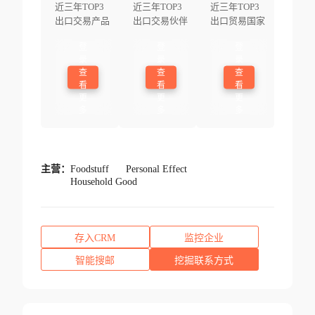
近三年TOP3
近三年TOP3
近三年TOP3
出口交易产品
出口交易伙伴
出口贸易国家
登
登
登
录
录
录
查
查
查
看
看
看
更
更
更
多
多
多
主营：
Foodstuff
Personal Effect
Household Good
存入CRM
监控企业
智能搜邮
挖掘联系方式