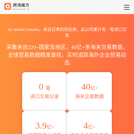
2026mr.atsushi yamada
mr.atsushi yamada，来自日本的供应商，此公司累计有
-
笔进口交
易
采集来自220+国家及地区，40亿+条海关交易数据，
全球贸易数据精准查找，实时追踪海外企业贸易动
态
0
40
笔
亿+
进口交易记录
海关交易数据
3.9
4
亿+
亿+