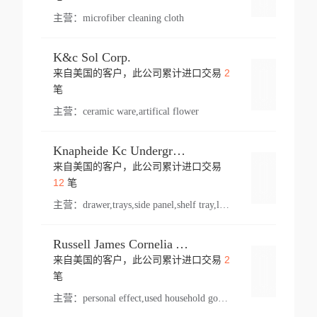
主营：
microfiber cleaning cloth
K&c Sol Corp.
2
来自美国的客户，此公司累计进口交易
登录
笔
主营：
ceramic ware,artifical flower
Knapheide Kc Underground
来自美国的客户，此公司累计进口交易
登录
12
笔
主营：
drawer,trays,side panel,shelf tray,lock drawer,panel,for vehicle,telescopic slide,drawer shelf,equipment,shelf,automotive part
Russell James Cornelia Arlington Va
2
来自美国的客户，此公司累计进口交易
登录
笔
主营：
personal effect,used household goods