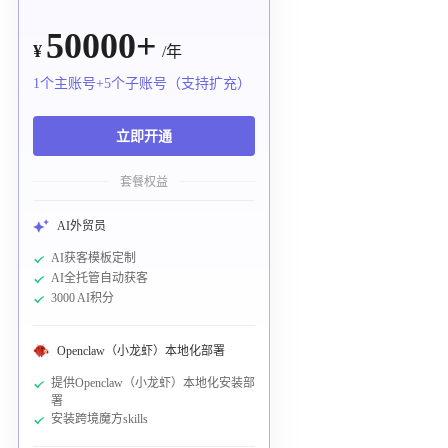
50000+
¥
/年
1个主账号+5个子账号（支持扩充）
立即开通
套餐权益
AI外贸员
AI获客模板定制
AI全托管自动获客
3000 AI积分
Openclaw（小龙虾）本地化部署
提供Openclaw（小龙虾）本地化安装部
署
安装跨境魔方skills