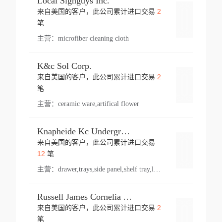
Local Signguys Inc.
2
来自美国的客户，此公司累计进口交易
登录
笔
主营：
microfiber cleaning cloth
K&c Sol Corp.
2
来自美国的客户，此公司累计进口交易
登录
笔
主营：
ceramic ware,artifical flower
Knapheide Kc Underground
来自美国的客户，此公司累计进口交易
登录
12
笔
主营：
drawer,trays,side panel,shelf tray,lock drawer,panel,for vehicle,telescopic slide,drawer shelf,equipment,shelf,automotive part
Russell James Cornelia Arlington Va
2
来自美国的客户，此公司累计进口交易
登录
笔