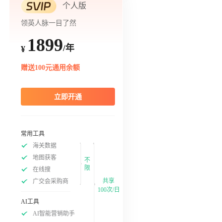
个人版
领英人脉一目了然
1899
/年
¥
赠送100元通用余额
立即开通
常用工具
海关数据
地图获客
不
限
在线搜
共享
广交会采购商
100次/日
AI工具
AI智能营销助手