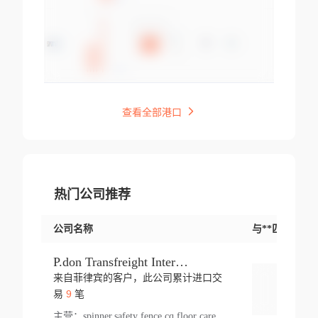
查看全部港口
热门公司推荐
公司名称
与**匹配交易
P.don Transfreight International
来自菲律宾的客户，此公司累计进口交
登录
9
易
笔
主营：
spinner,safety fence,cq,floor care machine,cargo,welded steel,web,essential,ratchet tie down,contact email,creatine monohydrate,x 50,bag,paper cups lid,erti,500 c,plush toy,steel wire,webbing,otr tyre,s8,food packaging,edmonton,quad,pc,floor cleaner,carton paper cup,wood pack,auto par,bar chair,oven,fitness products,leisure chair,canada,bicycle,rovin,pickup truck,rat,cover,carton,plastic lid,battery,ride on car,oil gas well,hat,pet cage,n tr,ionic,shoes tel,acrylic bathtub,microvit,fans,lumen,wheels,gin,tdr,tpo,llysine,hot,bur,bonnell spring,g class,dumbbell,condenser,s5,cleaner vacuum,d fence,board,wood,promi,swir,ail,orchard,mattres,cash,microfiber bathrobe,vacuum cleaner floor,access door,pad,wood packing,carton toy,gas well,cotton,freight prepaid,sga,heat exchange,mat,psn,al em,glc,lifting table,cod,plastic shell,wire po,foam,ladies knitted dress,rim,a1,roller,spare part,t 80,waterproof terminal,barbell set,vehicle,bicycle tire,go game,led light,computer chair,block mesh,stainless steel,ape,steel wire rope,carton paper box,ladies knitted pullover,threonine feed grade,electrical appliance,eyebolt,casing,rubber duck,ball,8 port,pet bottle,box steel,scaffolding parts,packing material,na e,polyester knit,blouse,d jack,vacuum flask,lip,aite,fruit plate,steel frame,sealing,mesh,s14,textile,office chair,pendant light,jet,bar stool,furniture,aluminium,wallet,carton pot,tool box,brand new tire,brightway,tria,strea,prop,fishing products,car bumper,butter,fog lamp cover,yofc,tableware,plastic,plastic bottle spray,fireplace,natural stone products,t sp,pullover,aluminium pan,massage product,spotlight,finned tube bundle,table,wood stick,high pressure cleaner,auto part,welded wire mesh,chinese medicine,mater,tsc,sea,cable,glove,supplies,kelvin,sacom,hot dipped galvanized steel pipe,ring wire,pright,rush,ion,paper bag,ring,cup sleeve,oil,gmh,car step,cabinet,leisure table,ladies knit top,sol,electric bicycle,pera,feed grade,air purifier,stanc,storage box,no wooden,pdo,iu,aluminium sheet,k2,p1,s 50,dj,vacuum cleaner,nylon bag,insulat,power,cleaner,hpa,molded,control arm,import,octg,s 99,tablecloth,screw,flail mower,dining chair,l ap,butyl inner tube,ppo,20 sp,wire lock accessories,mattress fabric,kitchen,s7,frame,steel,carton plastic,ipm,electrical cabinet,wear strip,racks,brand tire,tin,packaging material,ys,anji,ceramics product,metal furniture,sebacic acid,umber,flap,ladies knitted,bun pan,chemical substance,lusin,country of origin,edt,unica,stainless steel wire,weld,dire,ai r,poncho,toy car,chemical,t code,s corporation,oem,chinese herb,fly,hydrochloride,ppe,grille,lifting,socks,lighting,ale,unit,hood,stud,aircool,s glass fiber,brass valve valve,tssu,cotton bag,aka,gh,slusher,sporting good,bar stools,n steel,nonwoven bag,essar,ladies knitted skirt,light mouse,drilling,spin bike,sling,insulation tubing,string wound filter cartridge,door frame,u post,optical fibre cable,glass,md,kumho,synthetic grass,shoes,cific,mobil,carton box,fence panel,new tire,chi