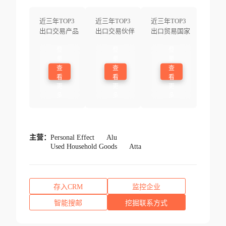
近三年TOP3
近三年TOP3
近三年TOP3
出口交易产品
出口交易伙伴
出口贸易国家
登
登
登
录
录
录
查
查
查
看
看
看
更
更
更
多
多
多
主营：
Personal Effect
Alu
Used Household Goods
Atta
存入CRM
监控企业
智能搜邮
挖掘联系方式