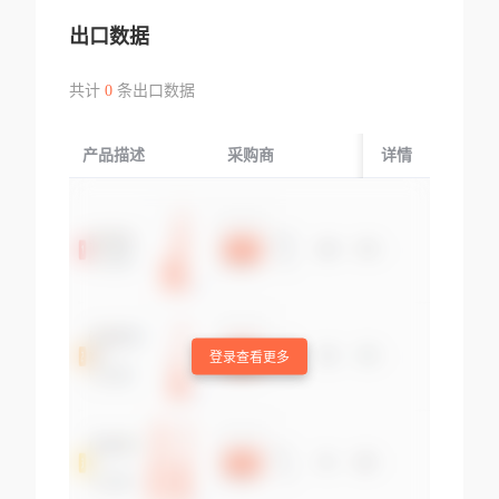
出口数据
共计
0
条出口数据
产品描述
采购商
起运国/地区
详情
登录查看更多