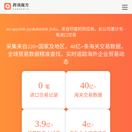
2026mr.ajaysinh jayshak
mr.ajaysinh jayshaktisinh jhala，来自印度的供应商，此公司累计有
-
笔进口交易
采集来自220+国家及地区，40亿+条海关交易数据，
全球贸易数据精准查找，实时追踪海外企业贸易动
态
0
40
笔
亿+
进口交易记录
海关交易数据
3.9
4
亿+
亿+