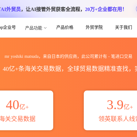
方
AI外贸员
，让AI接管外贸获客全流程，
20万+企业都在用！
App企业号
产品价格
外贸学院
关于我们
产品功能
a海关进出口数据统计_贸易概览_贸易区域伙伴
mr yoshiki matsuda，来自日本的供应商，此公司累计有
-
笔进口交易
区，40亿+条海关交易数据，全球贸易数据精准查找
40
3.9
亿+
亿+
海关交易数据
领英联系人线