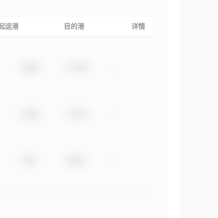
起运港
目的港
详情