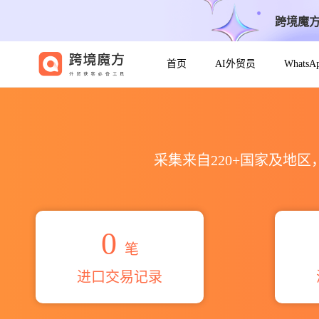
跨境魔
首页
AI外贸员
Whats
2026mr yoshiki matsud
采集来自220+国家及地
0
笔
进口交易记录