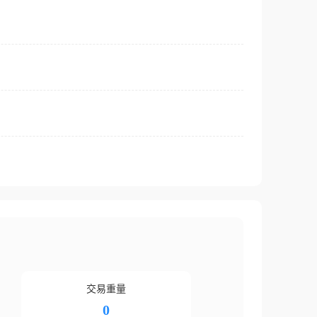
交易重量
0