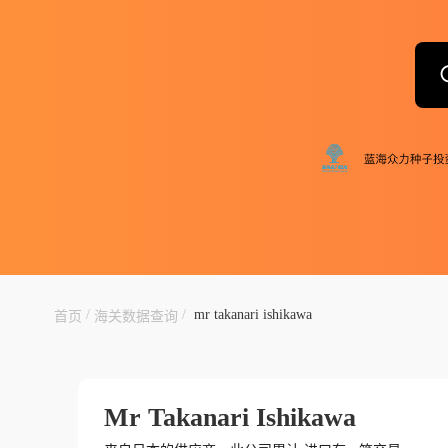
/
/
mr takanari ishikawa
首页
海关数据查询
Mr Takanari Ishikawa