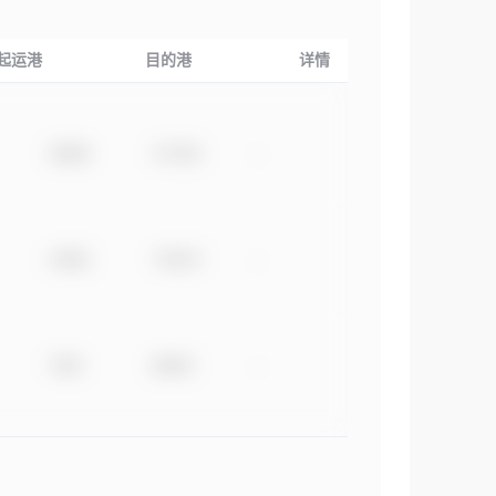
起运港
目的港
详情