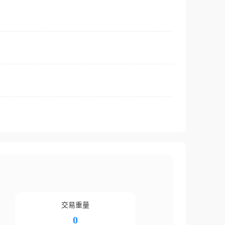
交易重量
0