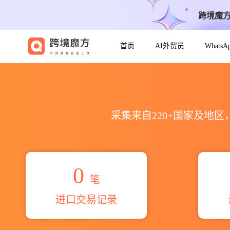
跨境魔
首页
AI外贸员
Whats
2026mr takanari ishik
采集来自220+国家及地
0
笔
进口交易记录