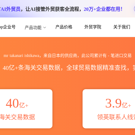
方
AI外贸员
，让AI接管外贸获客全流程，
20万+企业都在用！
App企业号
产品价格
外贸学院
关于我们
产品功能
awa海关进出口数据统计_贸易概览_贸易区域
mr takanari ishikawa，来自日本的供应商，此公司累计有
-
笔进口交易
区，40亿+条海关交易数据，全球贸易数据精准查找
40
3.9
亿+
亿+
海关交易数据
领英联系人线