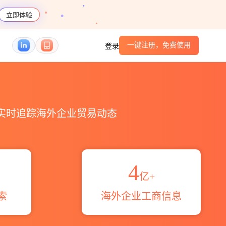
立即体验
一键注册，免费使用
登录
伙伴_HS编码港口_跨境魔方
，实时追踪海外企业贸易动态
4
亿+
索
海外企业工商信息