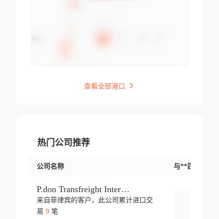
查看全部港口
热门公司推荐
公司名称
与**匹配交易
P.don Transfreight International
来自菲律宾的客户，此公司累计进口交
登录
9
易
笔