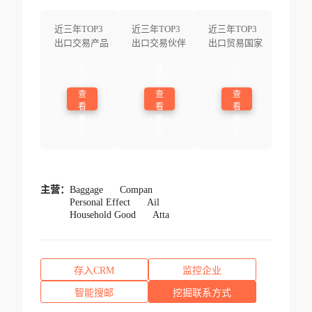
近三年TOP3
近三年TOP3
近三年TOP3
出口交易产品
出口交易伙伴
出口贸易国家
登
登
登
录
录
录
查
查
查
看
看
看
更
更
更
多
多
多
主营：
Baggage
Compan
Personal Effect
Ail
Household Good
Atta
存入CRM
监控企业
智能搜邮
挖掘联系方式