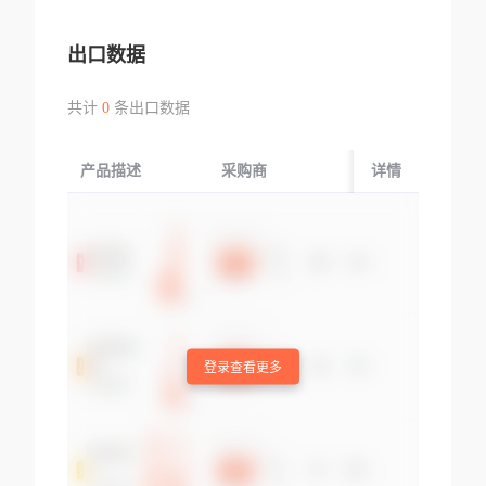
出口数据
共计
0
条出口数据
产品描述
采购商
起运国/地区
详情
登录查看更多