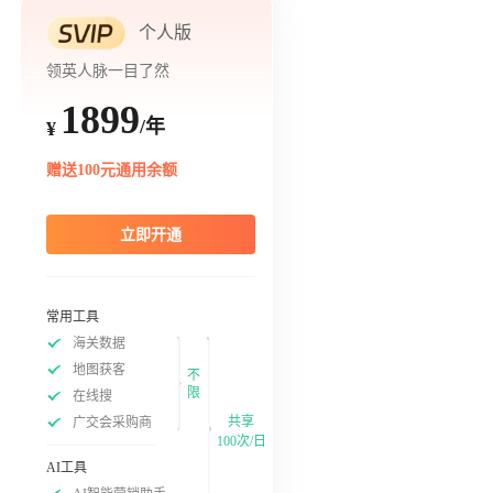
个人版
领英人脉一目了然
1899
/年
¥
赠送100元通用余额
立即开通
常用工具
海关数据
地图获客
不
限
在线搜
共享
广交会采购商
100次/日
AI工具