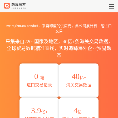
2026mr raghuram nandu
mr raghuram nanduri，来自印度的供应商，此公司累计有
-
笔进口
交易
采集来自220+国家及地区，40亿+条海关交易数据，
全球贸易数据精准查找，实时追踪海外企业贸易动
态
0
40
笔
亿+
进口交易记录
海关交易数据
3.9
4
亿+
亿+