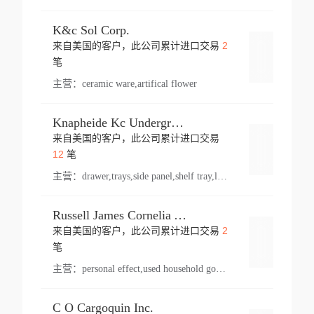
K&c Sol Corp.
2
来自美国的客户，此公司累计进口交易
登录
笔
主营：
ceramic ware,artifical flower
Knapheide Kc Underground
来自美国的客户，此公司累计进口交易
登录
12
笔
主营：
drawer,trays,side panel,shelf tray,lock drawer,panel,for vehicle,telescopic slide,drawer shelf,equipment,shelf,automotive part
Russell James Cornelia Arlington Va
2
来自美国的客户，此公司累计进口交易
登录
笔
主营：
personal effect,used household goods
C O Cargoquin Inc.