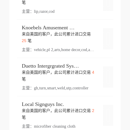
登录
笔
主营：
lip,razor,cod
Knoebels Amusement Resort
来自美国的客户，此公司累计进口交易
登录
25
笔
主营：
vehicle,pl 2,arts,home decor,cod,amusement ride,sea
Duetto Intergrgrated Systems Inc.
4
来自美国的客户，此公司累计进口交易
登录
笔
主营：
gh,turn,smart,weld,utp,controller
Local Signguys Inc.
2
来自美国的客户，此公司累计进口交易
登录
笔
主营：
microfiber cleaning cloth