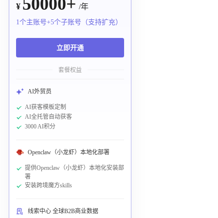
50000+
¥
/年
1个主账号+5个子账号（支持扩充）
立即开通
套餐权益
AI外贸员
AI获客模板定制
AI全托管自动获客
3000 AI积分
Openclaw（小龙虾）本地化部署
提供Openclaw（小龙虾）本地化安装部
署
安装跨境魔方skills
线索中心 全球B2B商业数据