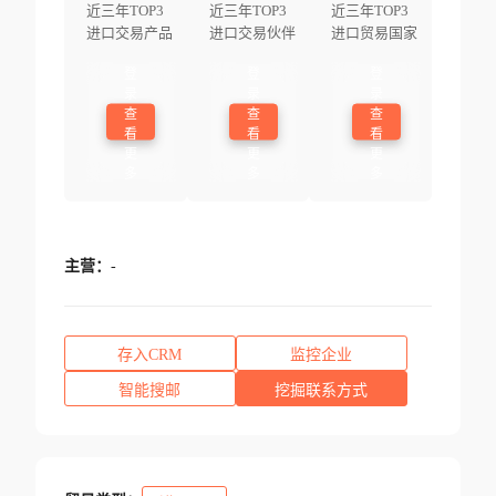
近三年TOP3
近三年TOP3
近三年TOP3
进口交易产品
进口交易伙伴
进口贸易国家
登
登
登
录
录
录
查
查
查
看
看
看
更
更
更
多
多
多
主营：
-
存入CRM
监控企业
智能搜邮
挖掘联系方式