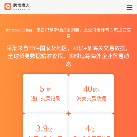
2026mr noor ul haq海关进
mr noor ul haq，来自巴基斯坦的采购商，此公司累计有
5
笔进口交
易
采集来自220+国家及地区，40亿+条海关交易数据，
全球贸易数据精准查找，实时追踪海外企业贸易动
态
5
40
笔
亿+
进口交易记录
海关交易数据
3.9
4
亿+
亿+