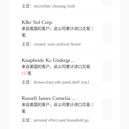
主营：
microfiber cleaning cloth
K&c Sol Corp.
2
来自美国的客户，此公司累计进口交易
登录
笔
主营：
ceramic ware,artifical flower
Knapheide Kc Underground
来自美国的客户，此公司累计进口交易
登录
12
笔
主营：
drawer,trays,side panel,shelf tray,lock drawer,panel,for vehicle,telescopic slide,drawer shelf,equipment,shelf,automotive part
Russell James Cornelia Arlington Va
2
来自美国的客户，此公司累计进口交易
登录
笔
主营：
personal effect,used household goods