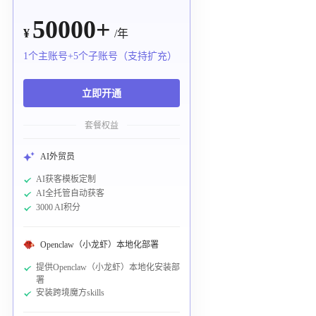
50000+
¥
/年
1个主账号+5个子账号（支持扩充）
立即开通
套餐权益
AI外贸员
AI获客模板定制
AI全托管自动获客
3000 AI积分
Openclaw（小龙虾）本地化部署
提供Openclaw（小龙虾）本地化安装部
署
安装跨境魔方skills