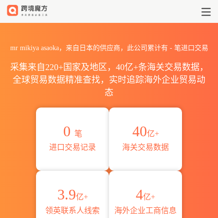
2026mr mikiya asaoka海
mr mikiya asaoka，来自日本的供应商，此公司累计有
-
笔进口交易
采集来自220+国家及地区，40亿+条海关交易数据，
全球贸易数据精准查找，实时追踪海外企业贸易动
态
0
40
笔
亿+
进口交易记录
海关交易数据
3.9
4
亿+
亿+
领英联系人线索
海外企业工商信息