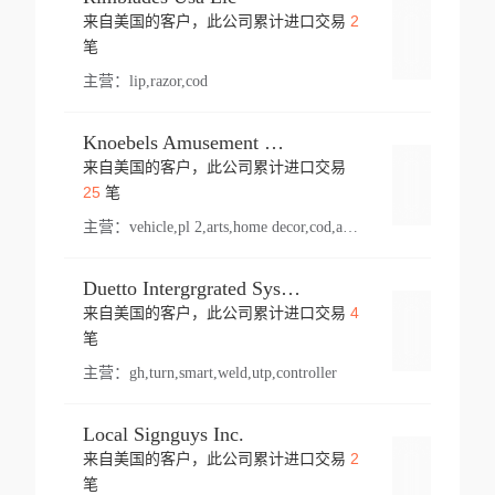
2
来自美国的客户，此公司累计进口交易
登录
笔
主营：
lip,razor,cod
Knoebels Amusement Resort
来自美国的客户，此公司累计进口交易
登录
25
笔
主营：
vehicle,pl 2,arts,home decor,cod,amusement ride,sea
Duetto Intergrgrated Systems Inc.
4
来自美国的客户，此公司累计进口交易
登录
笔
主营：
gh,turn,smart,weld,utp,controller
Local Signguys Inc.
2
来自美国的客户，此公司累计进口交易
登录
笔