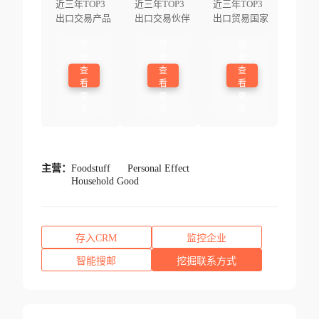
近三年TOP3
近三年TOP3
近三年TOP3
出口交易产品
出口交易伙伴
出口贸易国家
登
登
登
录
录
录
查
查
查
看
看
看
更
更
更
多
多
多
主营：
Foodstuff
Personal Effect
Household Good
存入CRM
监控企业
智能搜邮
挖掘联系方式