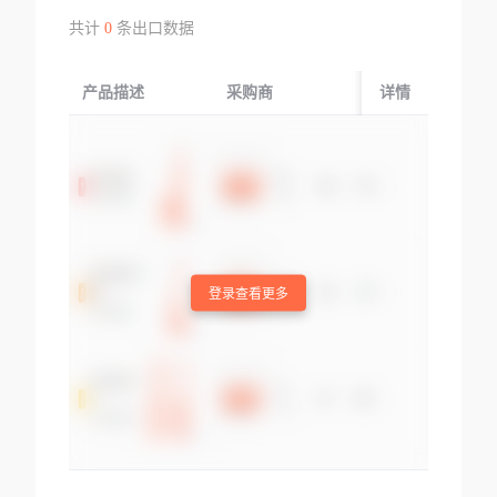
共计
0
条出口数据
产品描述
采购商
起运国/地区
详情
登录查看更多