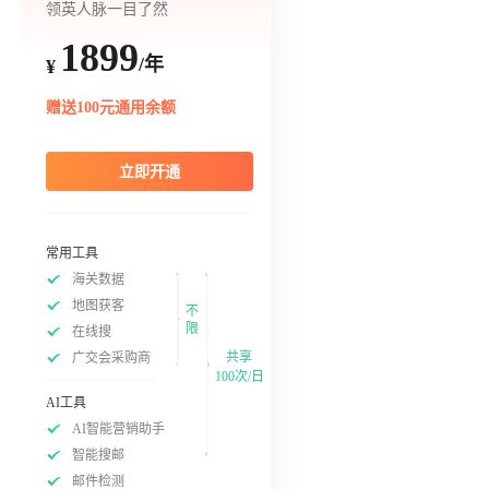
领英人脉一目了然
1899
/年
¥
赠送100元通用余额
立即开通
常用工具
海关数据
地图获客
不
限
在线搜
共享
广交会采购商
100次/日
AI工具
AI智能营销助手
智能搜邮
邮件检测