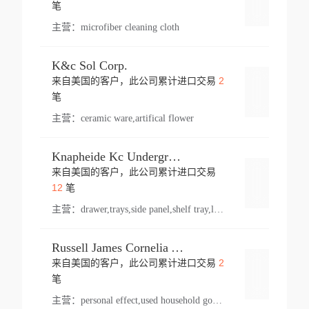
登录
笔
主营：
microfiber cleaning cloth
K&c Sol Corp.
2
来自美国的客户，此公司累计进口交易
登录
笔
主营：
ceramic ware,artifical flower
Knapheide Kc Underground
来自美国的客户，此公司累计进口交易
登录
12
笔
主营：
drawer,trays,side panel,shelf tray,lock drawer,panel,for vehicle,telescopic slide,drawer shelf,equipment,shelf,automotive part
Russell James Cornelia Arlington Va
2
来自美国的客户，此公司累计进口交易
登录
笔
主营：
personal effect,used household goods