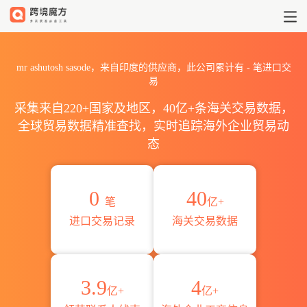
2026mr ashutosh sasod
mr ashutosh sasode，来自印度的供应商，此公司累计有
-
笔进口交
易
采集来自220+国家及地区，40亿+条海关交易数据，
全球贸易数据精准查找，实时追踪海外企业贸易动
态
0
40
笔
亿+
进口交易记录
海关交易数据
3.9
4
亿+
亿+