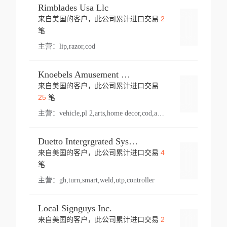
Rimblades Usa Llc
2
来自美国的客户，此公司累计进口交易
登录
笔
主营：
lip,razor,cod
Knoebels Amusement Resort
来自美国的客户，此公司累计进口交易
登录
25
笔
主营：
vehicle,pl 2,arts,home decor,cod,amusement ride,sea
Duetto Intergrgrated Systems Inc.
4
来自美国的客户，此公司累计进口交易
登录
笔
主营：
gh,turn,smart,weld,utp,controller
Local Signguys Inc.
2
来自美国的客户，此公司累计进口交易