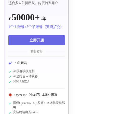
适合多人外贸团队、内贸转型用户
50000+
¥
/年
1个主账号+5个子账号（支持扩充）
立即开通
套餐权益
AI外贸员
AI获客模板定制
AI全托管自动获客
3000 AI积分
Openclaw（小龙虾）本地化部署
提供Openclaw（小龙虾）本地化安装部
署
安装跨境魔方skills