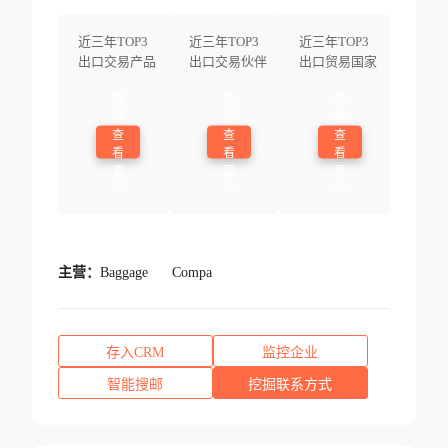
近三年TOP3
近三年TOP3
近三年TOP3
出口交易产品
出口交易伙伴
出口贸易国家
登
登
登
录
录
录
查
查
查
看
看
看
更
更
更
多
多
多
主营：
Baggage
Compa
存入CRM
监控企业
智能搜邮
挖掘联系方式