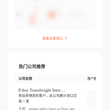
查看全部港口
热门公司推荐
公司名称
与**匹配交易
P.don Transfreight International
来自菲律宾的客户，此公司累计进口交
登录
9
易
笔
主营：
spinner,safety fence,cq,floor care machine,cargo,welded steel,web,essential,ratchet tie down,contact email,creatine monohydrate,x 50,bag,paper cups lid,erti,500 c,plush toy,steel wire,webbing,otr tyre,s8,food packaging,edmonton,quad,pc,floor cleaner,carton paper cup,wood pack,auto par,bar chair,oven,fitness products,leisure chair,canada,bicycle,rovin,pickup truck,rat,cover,carton,plastic lid,battery,ride on car,oil gas well,hat,pet cage,n tr,ionic,shoes tel,acrylic bathtub,microvit,fans,lumen,wheels,gin,tdr,tpo,llysine,hot,bur,bonnell spring,g class,dumbbell,condenser,s5,cleaner vacuum,d fence,board,wood,promi,swir,ail,orchard,mattres,cash,microfiber bathrobe,vacuum cleaner floor,access door,pad,wood packing,carton toy,gas well,cotton,freight prepaid,sga,heat exchange,mat,psn,al em,glc,lifting table,cod,plastic shell,wire po,foam,ladies knitted dress,rim,a1,roller,spare part,t 80,waterproof terminal,barbell set,vehicle,bicycle tire,go game,led light,computer chair,block mesh,stainless steel,ape,steel wire rope,carton paper box,ladies knitted pullover,threonine feed grade,electrical appliance,eyebolt,casing,rubber duck,ball,8 port,pet bottle,box steel,scaffolding parts,packing material,na e,polyester knit,blouse,d jack,vacuum flask,lip,aite,fruit plate,steel frame,sealing,mesh,s14,textile,office chair,pendant light,jet,bar stool,furniture,aluminium,wallet,carton pot,tool box,brand new tire,brightway,tria,strea,prop,fishing products,car bumper,butter,fog lamp cover,yofc,tableware,plastic,plastic bottle spray,fireplace,natural stone products,t sp,pullover,aluminium pan,massage product,spotlight,finned tube bundle,table,wood stick,high pressure cleaner,auto part,welded wire mesh,chinese medicine,mater,tsc,sea,cable,glove,supplies,kelvin,sacom,hot dipped galvanized steel pipe,ring wire,pright,rush,ion,paper bag,ring,cup sleeve,oil,gmh,car step,cabinet,leisure table,ladies knit top,sol,electric bicycle,pera,feed grade,air purifier,stanc,storage box,no wooden,pdo,iu,aluminium sheet,k2,p1,s 50,dj,vacuum cleaner,nylon bag,insulat,power,cleaner,hpa,molded,control arm,import,octg,s 99,tablecloth,screw,flail mower,dining chair,l ap,butyl inner tube,ppo,20 sp,wire lock accessories,mattress fabric,kitchen,s7,frame,steel,carton plastic,ipm,electrical cabinet,wear strip,racks,brand tire,tin,packaging material,ys,anji,ceramics product,metal furniture,sebacic acid,umber,flap,ladies knitted,bun pan,chemical substance,lusin,country of origin,edt,unica,stainless steel wire,weld,dire,ai r,poncho,toy car,chemical,t code,s corporation,oem,chinese herb,fly,hydrochloride,ppe,grille,lifting,socks,lighting,ale,unit,hood,stud,aircool,s glass fiber,brass valve valve,tssu,cotton bag,aka,gh,slusher,sporting good,bar stools,n steel,nonwoven bag,essar,ladies knitted skirt,light mouse,drilling,spin bike,sling,insulation tubing,string wound filter cartridge,door frame,u post,optical fibre cable,glass,md,kumho,synthetic grass,shoes,cific,mobil,carton box,fence panel,new tire,chi