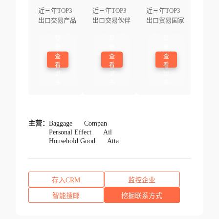
近三年TOP3
近三年TOP3
近三年TOP3
出口交易产品
出口交易伙伴
出口贸易国家
登
登
登
录
录
录
查
查
查
看
看
看
更
更
更
多
多
多
主营：
Baggage
Compan
Personal Effect
Ail
Household Good
Atta
存入CRM
监控企业
智能搜邮
挖掘联系方式