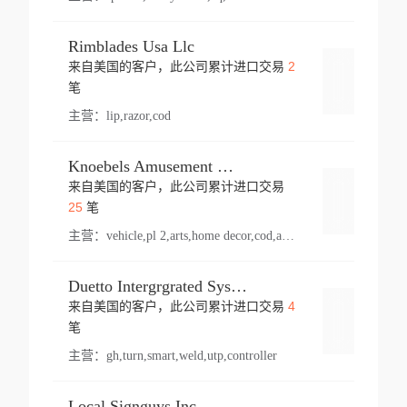
Rimblades Usa Llc
2
来自美国的客户，此公司累计进口交易
登录
笔
主营：
lip,razor,cod
Knoebels Amusement Resort
来自美国的客户，此公司累计进口交易
登录
25
笔
主营：
vehicle,pl 2,arts,home decor,cod,amusement ride,sea
Duetto Intergrgrated Systems Inc.
4
来自美国的客户，此公司累计进口交易
登录
笔
主营：
gh,turn,smart,weld,utp,controller
Local Signguys Inc.