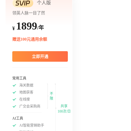
个人版
领英人脉一目了然
1899
/年
¥
赠送100元通用余额
立即开通
常用工具
海关数据
地图获客
不
限
在线搜
共享
广交会采购商
100次/日
AI工具
AI智能营销助手