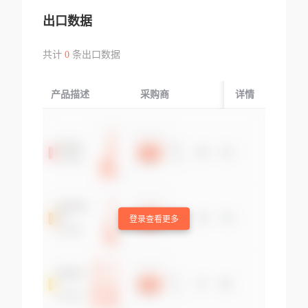
出口数据
共计
0
条出口数据
产品描述
采购商
起运国/地区
详情
登录查看更多