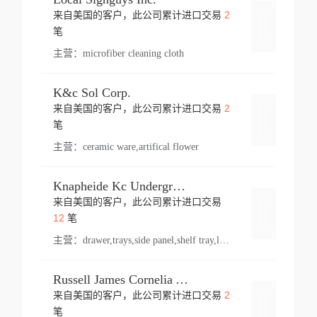
2
来自美国的客户，此公司累计进口交易
登录
笔
主营：
microfiber cleaning cloth
K&c Sol Corp.
2
来自美国的客户，此公司累计进口交易
登录
笔
主营：
ceramic ware,artifical flower
Knapheide Kc Underground
来自美国的客户，此公司累计进口交易
登录
12
笔
主营：
drawer,trays,side panel,shelf tray,lock drawer,panel,for vehicle,telescopic slide,drawer shelf,equipment,shelf,automotive part
Russell James Cornelia Arlington Va
2
来自美国的客户，此公司累计进口交易
登录
笔