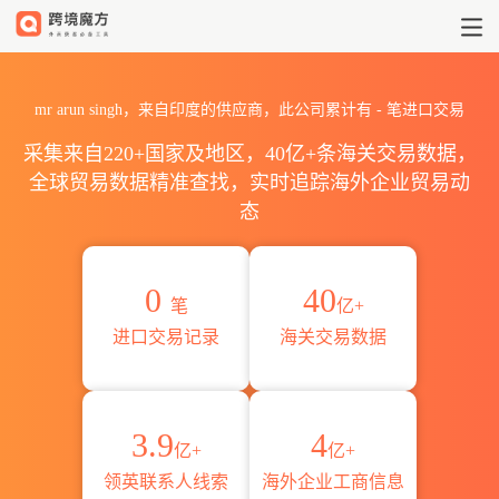
2026mr arun singh海关进
mr arun singh，来自印度的供应商，此公司累计有
-
笔进口交易
采集来自220+国家及地区，40亿+条海关交易数据，
全球贸易数据精准查找，实时追踪海外企业贸易动
态
0
40
笔
亿+
进口交易记录
海关交易数据
3.9
4
亿+
亿+
领英联系人线索
海外企业工商信息