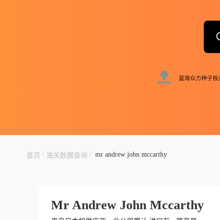
/
/
mr andrew john mccarthy
首页
海关数据查询
Mr Andrew John Mccarthy