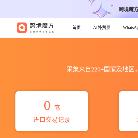
跨境魔
首页
AI外贸员
Whats
2026mr andrew john mcc
采集来自220+国家及地
0
笔
进口交易记录