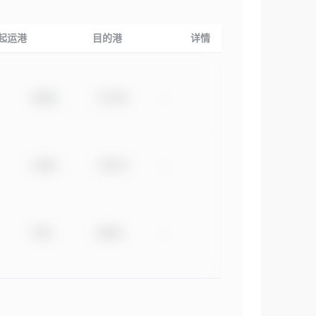
起运港
目的港
详情