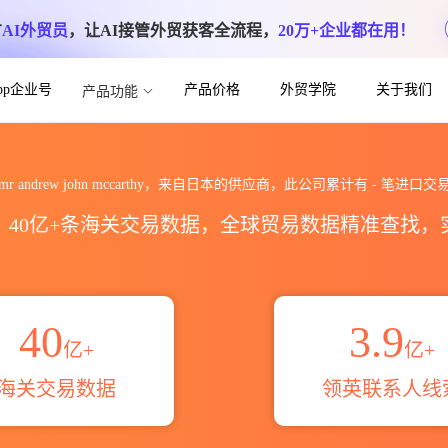
方
AI外贸员
，让AI接管外贸获客全流程，
20万+企业都在用！
App企业号
产品价格
外贸学院
关于我们
产品功能
arthy海关进出口数据统计_贸易概览_贸易
mr andrew john mccarthy，来自日本的供应商，此公司累计有
-
笔进口交
区，40亿+条海关交易数据，全球贸易数据精准查找
40
3.9
亿+
亿+
海关交易数据
领英联系人线