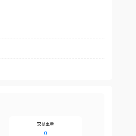
交易重量
0