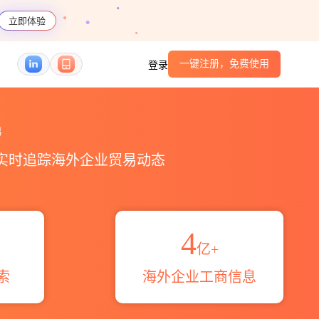
立即体验
一键注册，免费使用
登录
区域伙伴_HS编码港口_跨境魔方
易
，实时追踪海外企业贸易动态
4
亿+
索
海外企业工商信息