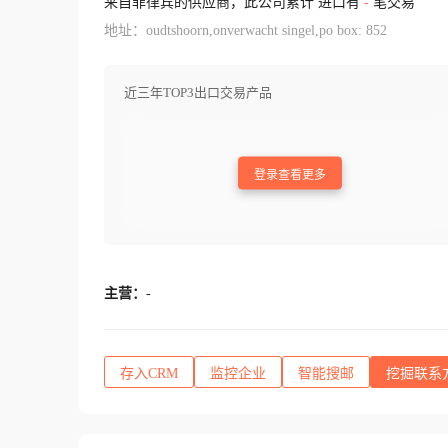
来自菲律宾的供应商，此公司累计 进口有
-
笔交易
地址：oudtshoorn,onverwacht singel,po box: 852
近三年TOP3出口交易产品
登录查看更多
主营：
-
存入CRM
监控企业
智能搜邮
挖掘联系