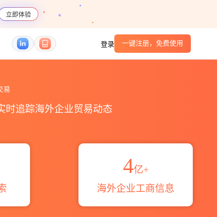
立即体验
一键注册，免费使用
登录
览_贸易区域伙伴_HS编码港口_跨境魔方
交易
，实时追踪海外企业贸易动态
4
亿+
索
海外企业工商信息