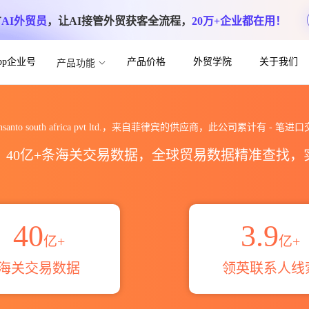
方
AI外贸员
，让AI接管外贸获客全流程，
20万+企业都在用！
App企业号
产品价格
外贸学院
关于我们
产品功能
ca pvt ltd.海关进出口数据统计_贸易概
nsanto south africa pvt ltd.，来自菲律宾的供应商，此公司累计有
-
笔进口
区，40亿+条海关交易数据，全球贸易数据精准查找
40
3.9
亿+
亿+
海关交易数据
领英联系人线