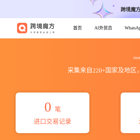
跨境魔
首页
AI外贸员
Whats
2026monsanto south afri
mo
采集来自220+国家及地
0
笔
进口交易记录