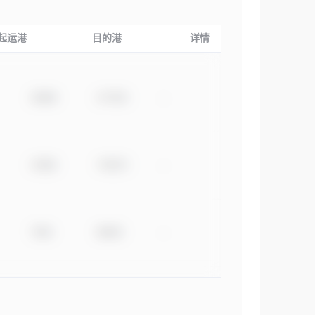
起运港
目的港
详情