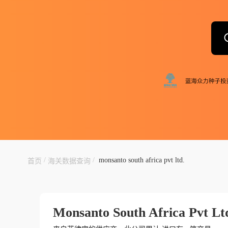
/
/
monsanto south africa pvt ltd.
首页
海关数据查询
Monsanto South Africa Pvt Lt