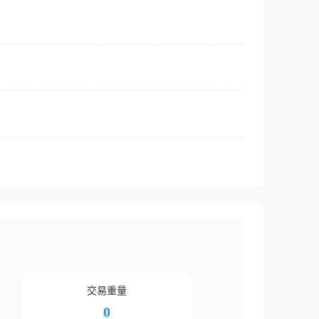
交易重量
0