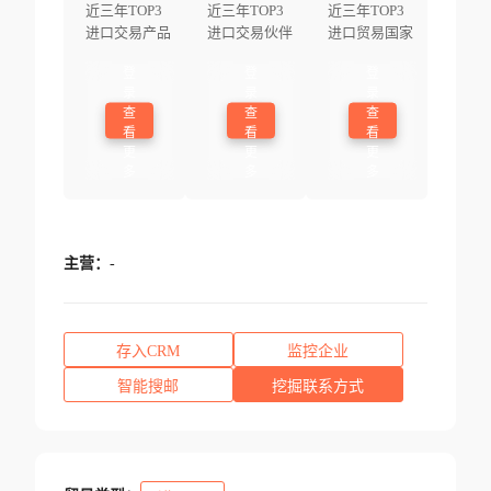
近三年TOP3
近三年TOP3
近三年TOP3
进口交易产品
进口交易伙伴
进口贸易国家
登
登
登
录
录
录
查
查
查
看
看
看
更
更
更
多
多
多
主营：
-
存入CRM
监控企业
智能搜邮
挖掘联系方式