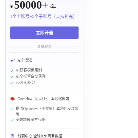
50000+
¥
/年
1个主账号+5个子账号（支持扩充）
立即开通
套餐权益
AI外贸员
AI获客模板定制
AI全托管自动获客
3000 AI积分
Openclaw（小龙虾）本地化部署
提供Openclaw（小龙虾）本地化安装部
署
安装跨境魔方skills
线索中心 全球B2B商业数据