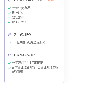
触达转化工具 通用余额：
5000元
WhatsApp群发
邮件群发
短信营销
邮寄宣传册
客户成功服务
1v1客户成功经理全程服务
可选附加权益包：
外贸营销型企业官网搭建
配置企业域名邮箱，含企业邮箱选取、
配置管理