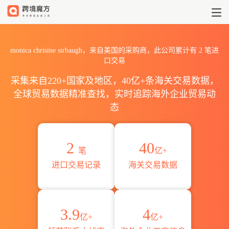
2026monica chrisine si
monica chrisine sirbaugh，来自美国的采购商，此公司累计有
2
笔进
口交易
采集来自220+国家及地区，40亿+条海关交易数据，
全球贸易数据精准查找，实时追踪海外企业贸易动
态
2
40
笔
亿+
进口交易记录
海关交易数据
3.9
4
亿+
亿+