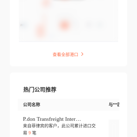
查看全部港口
热门公司推荐
公司名称
与**匹配交易
P.don Transfreight International
来自菲律宾的客户，此公司累计进口交
登录
9
易
笔