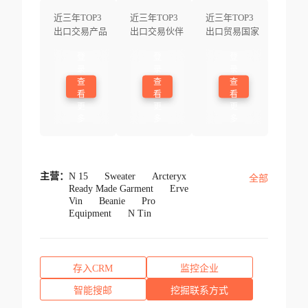
近三年TOP3
近三年TOP3
近三年TOP3
出口交易产品
出口交易伙伴
出口贸易国家
登
登
登
录
录
录
查
查
查
看
看
看
更
更
更
多
多
多
主营：
N 15
Sweater
Arcteryx
全部
Ready Made Garment
Erve
Vin
Beanie
Pro
Equipment
N Tin
存入CRM
监控企业
智能搜邮
挖掘联系方式