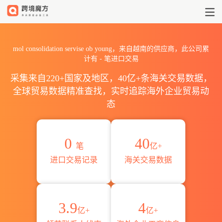
2026mol consolidation se
mol consolidation servise ob young，来自越南的供应商，此公司累
计有
-
笔进口交易
采集来自220+国家及地区，40亿+条海关交易数据，
全球贸易数据精准查找，实时追踪海外企业贸易动
态
0
40
笔
亿+
进口交易记录
海关交易数据
3.9
4
亿+
亿+