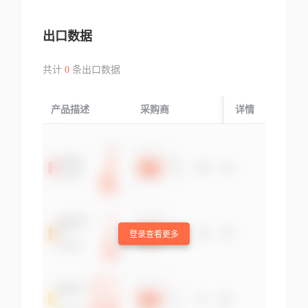
出口数据
共计
0
条出口数据
产品描述
采购商
起运国/地区
详情
登录查看更多