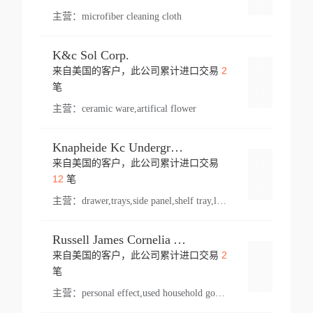
主营：
microfiber cleaning cloth
K&c Sol Corp.
2
来自美国的客户，此公司累计进口交易
登录
笔
主营：
ceramic ware,artifical flower
Knapheide Kc Underground
来自美国的客户，此公司累计进口交易
登录
12
笔
主营：
drawer,trays,side panel,shelf tray,lock drawer,panel,for vehicle,telescopic slide,drawer shelf,equipment,shelf,automotive part
Russell James Cornelia Arlington Va
2
来自美国的客户，此公司累计进口交易
登录
笔
主营：
personal effect,used household goods