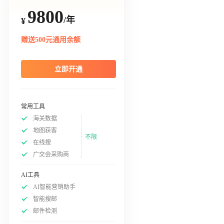
9800
/年
¥
赠送500元通用余额
立即开通
常用工具
海关数据
地图获客
不限
在线搜
广交会采购商
AI工具
AI智能营销助手
智能搜邮
邮件检测