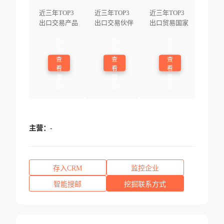
近三年TOP3
近三年TOP3
近三年TOP3
出口交易产品
出口交易伙伴
出口贸易国家
登
登
登
录
录
录
查
查
查
看
看
看
更
更
更
多
多
多
主营：
-
存入CRM
监控企业
智能搜邮
挖掘联系方式