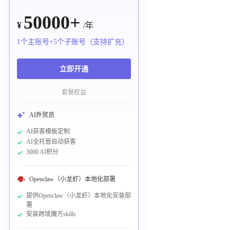
50000+
¥
/年
1个主账号+5个子账号（支持扩充）
立即开通
套餐权益
AI外贸员
AI获客模板定制
AI全托管自动获客
3000 AI积分
Openclaw（小龙虾）本地化部署
提供Openclaw（小龙虾）本地化安装部
署
安装跨境魔方skills