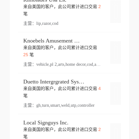
2
来自美国的客户，此公司累计进口交易
登录
笔
主营：
lip,razor,cod
Knoebels Amusement Resort
来自美国的客户，此公司累计进口交易
登录
25
笔
主营：
vehicle,pl 2,arts,home decor,cod,amusement ride,sea
Duetto Intergrgrated Systems Inc.
4
来自美国的客户，此公司累计进口交易
登录
笔
主营：
gh,turn,smart,weld,utp,controller
Local Signguys Inc.
2
来自美国的客户，此公司累计进口交易
登录
笔