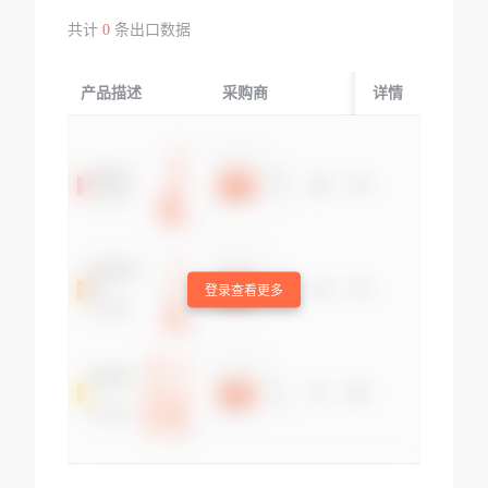
共计
0
条出口数据
产品描述
采购商
起运国/地区
详情
登录查看更多