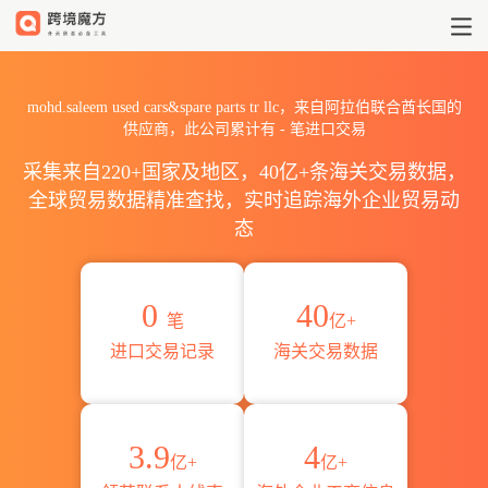
2026mohd.saleem used car
mohd.saleem used cars&spare parts tr llc，来自阿拉伯联合酋长国的
供应商，此公司累计有
-
笔进口交易
采集来自220+国家及地区，40亿+条海关交易数据，
全球贸易数据精准查找，实时追踪海外企业贸易动
态
0
40
笔
亿+
进口交易记录
海关交易数据
3.9
4
亿+
亿+