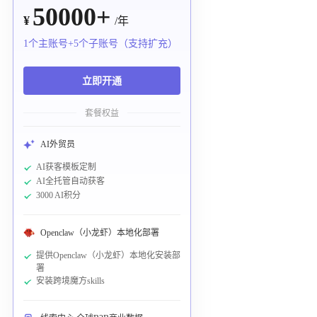
50000+
¥
/年
1个主账号+5个子账号（支持扩充）
立即开通
套餐权益
AI外贸员
AI获客模板定制
AI全托管自动获客
3000 AI积分
Openclaw（小龙虾）本地化部署
提供Openclaw（小龙虾）本地化安装部
署
安装跨境魔方skills