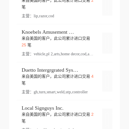
2
来自美国的客户，此公司累计进口交易
登录
笔
主营：
lip,razor,cod
Knoebels Amusement Resort
来自美国的客户，此公司累计进口交易
登录
25
笔
主营：
vehicle,pl 2,arts,home decor,cod,amusement ride,sea
Duetto Intergrgrated Systems Inc.
4
来自美国的客户，此公司累计进口交易
登录
笔
主营：
gh,turn,smart,weld,utp,controller
Local Signguys Inc.
2
来自美国的客户，此公司累计进口交易
登录
笔