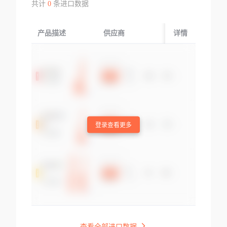
共计
0
条进口数据
产品描述
供应商
起运国/地区
详情
登录查看更多
查看全部进口数据