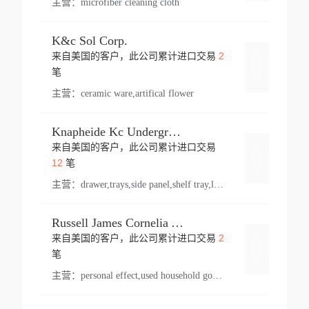
主营：
microfiber cleaning cloth
K&c Sol Corp.
2
来自美国的客户，此公司累计进口交易
登录
笔
主营：
ceramic ware,artifical flower
Knapheide Kc Underground
来自美国的客户，此公司累计进口交易
登录
12
笔
主营：
drawer,trays,side panel,shelf tray,lock drawer,panel,for vehicle,telescopic slide,drawer shelf,equipment,shelf,automotive part
Russell James Cornelia Arlington Va
2
来自美国的客户，此公司累计进口交易
登录
笔
主营：
personal effect,used household goods