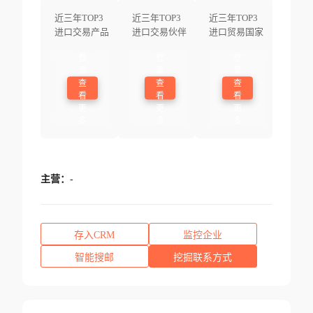
近三年TOP3
近三年TOP3
近三年TOP3
进口交易产品
进口交易伙伴
进口贸易国家
登
登
登
录
录
录
查
查
查
看
看
看
更
更
更
多
多
多
主营：
-
存入CRM
监控企业
智能搜邮
挖掘联系方式