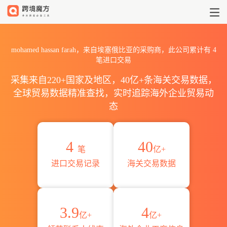
2026mohamed hassan fa
mohamed hassan farah，来自埃塞俄比亚的采购商，此公司累计有
4
笔进口交易
采集来自220+国家及地区，40亿+条海关交易数据，
全球贸易数据精准查找，实时追踪海外企业贸易动
态
4
40
笔
亿+
进口交易记录
海关交易数据
3.9
4
亿+
亿+