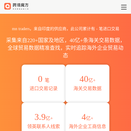
2026mn traders海关进出口数
mn traders，来自印度的供应商，此公司累计有
-
笔进口交易
采集来自220+国家及地区，40亿+条海关交易数据，
全球贸易数据精准查找，实时追踪海外企业贸易动
态
0
40
笔
亿+
进口交易记录
海关交易数据
3.9
4
亿+
亿+
领英联系人线索
海外企业工商信息