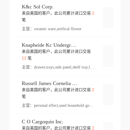
K&c Sol Corp.
2
来自美国的客户，此公司累计进口交易
登录
笔
主营：
ceramic ware,artifical flower
Knapheide Kc Underground
来自美国的客户，此公司累计进口交易
登录
12
笔
主营：
drawer,trays,side panel,shelf tray,lock drawer,panel,for vehicle,telescopic slide,drawer shelf,equipment,shelf,automotive part
Russell James Cornelia Arlington Va
2
来自美国的客户，此公司累计进口交易
登录
笔
主营：
personal effect,used household goods
C O Cargoquin Inc.
2
来自美国的客户，此公司累计进口交易