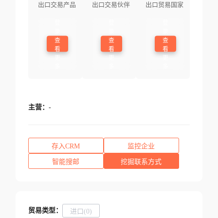
出口交易产品
出口交易伙伴
出口贸易国家
登
登
登
录
录
录
查
查
查
看
看
看
更
更
更
多
多
多
主营：
-
存入CRM
监控企业
智能搜邮
挖掘联系方式
贸易类型：
进口(0)