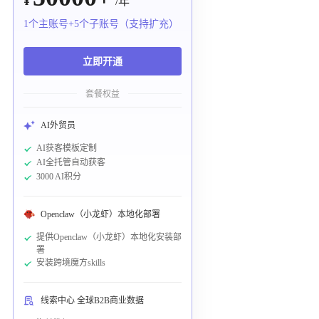
¥
/年
1个主账号+5个子账号（支持扩充）
立即开通
套餐权益
AI外贸员
AI获客模板定制
AI全托管自动获客
3000 AI积分
Openclaw（小龙虾）本地化部署
提供Openclaw（小龙虾）本地化安装部
署
安装跨境魔方skills
线索中心 全球B2B商业数据