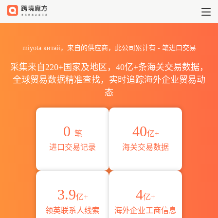
2026miyota китай海关进出
miyota китай，来自的供应商，此公司累计有
-
笔进口交易
采集来自220+国家及地区，40亿+条海关交易数据，
全球贸易数据精准查找，实时追踪海外企业贸易动
态
0
40
笔
亿+
进口交易记录
海关交易数据
3.9
4
亿+
亿+
领英联系人线索
海外企业工商信息