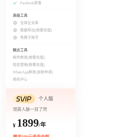
Facebook获客
高级工具
全球企业库
数据导出(按需充值)
免费子账号
触达工具
邮件群发(按需充值)
短信营销(按需充值)
WhatsApp群发(自助申请)
商机中心
个人版
领英人脉一目了然
1899
/年
¥
赠送100元通用余额