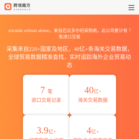
2026miranda wilman al
miranda wilman alonso，来自厄瓜多尔的采购商，此公司累计有
7
笔进口交易
采集来自220+国家及地区，40亿+条海关交易数据，
全球贸易数据精准查找，实时追踪海外企业贸易动
态
7
40
笔
亿+
进口交易记录
海关交易数据
3.9
4
亿+
亿+