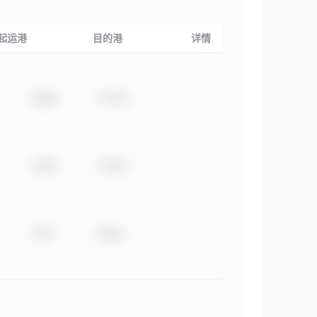
起运港
目的港
详情