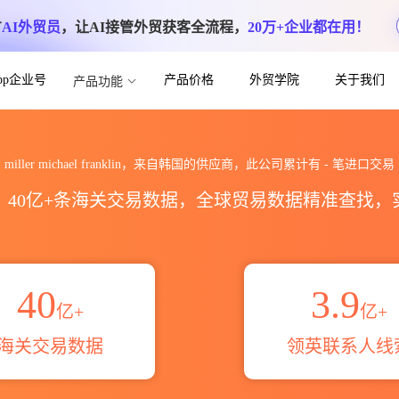
方
AI外贸员
，让AI接管外贸获客全流程，
20万+企业都在用！
App企业号
产品价格
外贸学院
关于我们
产品功能
nklin海关进出口数据统计_贸易概览_贸易区
miller michael franklin，来自韩国的供应商，此公司累计有
-
笔进口交易
区，40亿+条海关交易数据，全球贸易数据精准查找
40
3.9
亿+
亿+
海关交易数据
领英联系人线