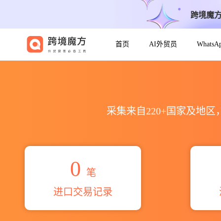
跨境魔
首页
AI外贸员
Whats
2026miller michael fra
采集来自220+国家及地
0
笔
进口交易记录