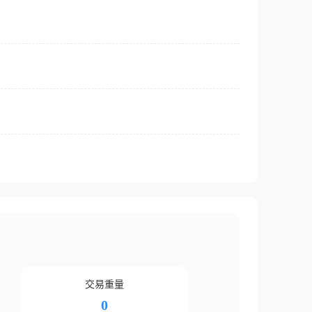
交易重量
0