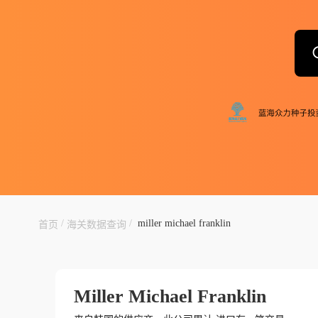
/
/
miller michael franklin
首页
海关数据查询
Miller Michael Franklin