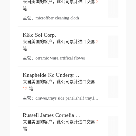
2
来自美国的客户，此公司累计进口交易
登录
笔
主营：
microfiber cleaning cloth
K&c Sol Corp.
2
来自美国的客户，此公司累计进口交易
登录
笔
主营：
ceramic ware,artifical flower
Knapheide Kc Underground
来自美国的客户，此公司累计进口交易
登录
12
笔
主营：
drawer,trays,side panel,shelf tray,lock drawer,panel,for vehicle,telescopic slide,drawer shelf,equipment,shelf,automotive part
Russell James Cornelia Arlington Va
2
来自美国的客户，此公司累计进口交易
登录
笔