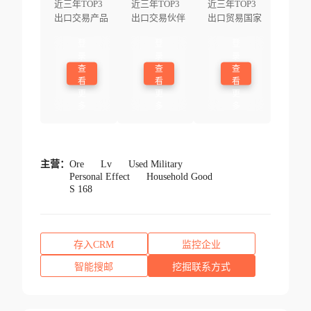
近三年TOP3
近三年TOP3
近三年TOP3
出口交易产品
出口交易伙伴
出口贸易国家
登
登
登
录
录
录
查
查
查
看
看
看
更
更
更
多
多
多
主营：
Ore
Lv
Used Military
Personal Effect
Household Good
S 168
存入CRM
监控企业
智能搜邮
挖掘联系方式