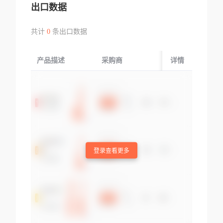
出口数据
共计
0
条出口数据
产品描述
采购商
起运国/地区
详情
登录查看更多