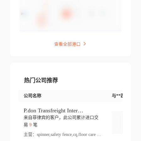
查看全部港口
热门公司推荐
公司名称
与**匹配交易
P.don Transfreight International
来自菲律宾的客户，此公司累计进口交
登录
9
易
笔
主营：
spinner,safety fence,cq,floor care machine,cargo,welded steel,web,essential,ratchet tie down,contact email,creatine monohydrate,x 50,bag,paper cups lid,erti,500 c,plush toy,steel wire,webbing,otr tyre,s8,food packaging,edmonton,quad,pc,floor cleaner,carton paper cup,wood pack,auto par,bar chair,oven,fitness products,leisure chair,canada,bicycle,rovin,pickup truck,rat,cover,carton,plastic lid,battery,ride on car,oil gas well,hat,pet cage,n tr,ionic,shoes tel,acrylic bathtub,microvit,fans,lumen,wheels,gin,tdr,tpo,llysine,hot,bur,bonnell spring,g class,dumbbell,condenser,s5,cleaner vacuum,d fence,board,wood,promi,swir,ail,orchard,mattres,cash,microfiber bathrobe,vacuum cleaner floor,access door,pad,wood packing,carton toy,gas well,cotton,freight prepaid,sga,heat exchange,mat,psn,al em,glc,lifting table,cod,plastic shell,wire po,foam,ladies knitted dress,rim,a1,roller,spare part,t 80,waterproof terminal,barbell set,vehicle,bicycle tire,go game,led light,computer chair,block mesh,stainless steel,ape,steel wire rope,carton paper box,ladies knitted pullover,threonine feed grade,electrical appliance,eyebolt,casing,rubber duck,ball,8 port,pet bottle,box steel,scaffolding parts,packing material,na e,polyester knit,blouse,d jack,vacuum flask,lip,aite,fruit plate,steel frame,sealing,mesh,s14,textile,office chair,pendant light,jet,bar stool,furniture,aluminium,wallet,carton pot,tool box,brand new tire,brightway,tria,strea,prop,fishing products,car bumper,butter,fog lamp cover,yofc,tableware,plastic,plastic bottle spray,fireplace,natural stone products,t sp,pullover,aluminium pan,massage product,spotlight,finned tube bundle,table,wood stick,high pressure cleaner,auto part,welded wire mesh,chinese medicine,mater,tsc,sea,cable,glove,supplies,kelvin,sacom,hot dipped galvanized steel pipe,ring wire,pright,rush,ion,paper bag,ring,cup sleeve,oil,gmh,car step,cabinet,leisure table,ladies knit top,sol,electric bicycle,pera,feed grade,air purifier,stanc,storage box,no wooden,pdo,iu,aluminium sheet,k2,p1,s 50,dj,vacuum cleaner,nylon bag,insulat,power,cleaner,hpa,molded,control arm,import,octg,s 99,tablecloth,screw,flail mower,dining chair,l ap,butyl inner tube,ppo,20 sp,wire lock accessories,mattress fabric,kitchen,s7,frame,steel,carton plastic,ipm,electrical cabinet,wear strip,racks,brand tire,tin,packaging material,ys,anji,ceramics product,metal furniture,sebacic acid,umber,flap,ladies knitted,bun pan,chemical substance,lusin,country of origin,edt,unica,stainless steel wire,weld,dire,ai r,poncho,toy car,chemical,t code,s corporation,oem,chinese herb,fly,hydrochloride,ppe,grille,lifting,socks,lighting,ale,unit,hood,stud,aircool,s glass fiber,brass valve valve,tssu,cotton bag,aka,gh,slusher,sporting good,bar stools,n steel,nonwoven bag,essar,ladies knitted skirt,light mouse,drilling,spin bike,sling,insulation tubing,string wound filter cartridge,door frame,u post,optical fibre cable,glass,md,kumho,synthetic grass,shoes,cific,mobil,carton box,fence panel,new tire,chi