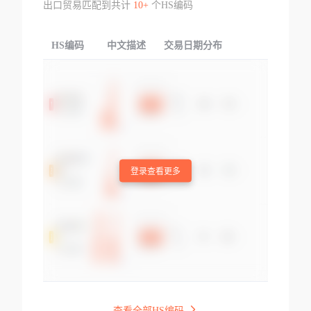
出口贸易匹配到共计
10+
个HS编码
HS编码
中文描述
交易日期分布
TOP
登录查看更多
查看全部HS编码