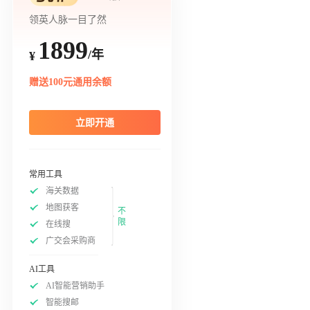
领英人脉一目了然
1899
/年
¥
赠送100元通用余额
立即开通
常用工具
海关数据
地图获客
不
限
在线搜
广交会采购商
AI工具
AI智能营销助手
智能搜邮