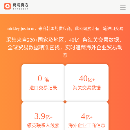
2026mickley justin m海
mickley justin m，来自韩国的供应商，此公司累计有
-
笔进口交易
采集来自220+国家及地区，40亿+条海关交易数据，
全球贸易数据精准查找，实时追踪海外企业贸易动
态
0
40
笔
亿+
进口交易记录
海关交易数据
3.9
4
亿+
亿+
领英联系人线索
海外企业工商信息