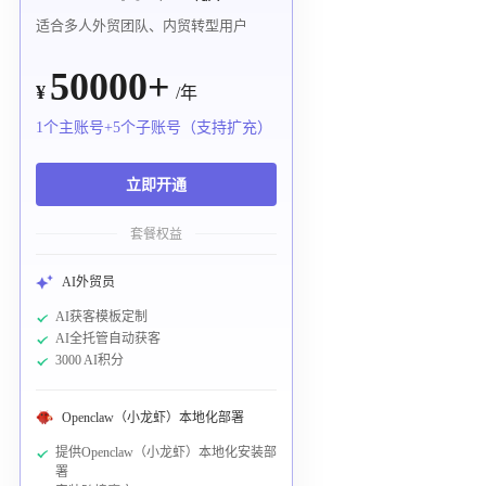
适合多人外贸团队、内贸转型用户
50000+
¥
/年
1个主账号+5个子账号（支持扩充）
立即开通
套餐权益
AI外贸员
AI获客模板定制
AI全托管自动获客
3000 AI积分
Openclaw（小龙虾）本地化部署
提供Openclaw（小龙虾）本地化安装部
署