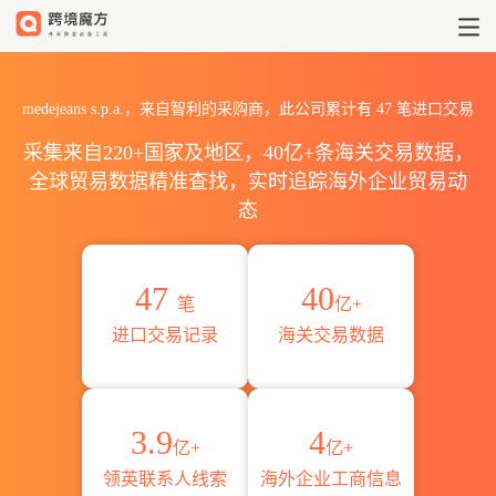
2026medejeans s.p.a.海
medejeans s.p.a.，来自智利的采购商，此公司累计有
47
笔进口交易
采集来自220+国家及地区，40亿+条海关交易数据，
全球贸易数据精准查找，实时追踪海外企业贸易动
态
47
40
笔
亿+
进口交易记录
海关交易数据
3.9
4
亿+
亿+
领英联系人线索
海外企业工商信息