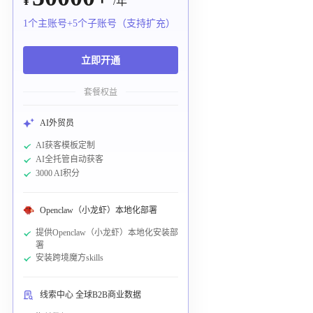
¥
/年
1个主账号+5个子账号（支持扩充）
立即开通
套餐权益
AI外贸员
AI获客模板定制
AI全托管自动获客
3000 AI积分
Openclaw（小龙虾）本地化部署
提供Openclaw（小龙虾）本地化安装部
署
安装跨境魔方skills
线索中心 全球B2B商业数据