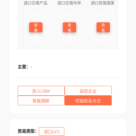
进口交易产品
进口交易伙伴
进口贸易国家
登
登
登
录
录
录
查
查
查
看
看
看
更
更
更
多
多
多
主营：
-
存入CRM
监控企业
智能搜邮
挖掘联系方式
贸易类型：
进口(47)