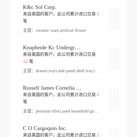
K&c Sol Corp.
2
来自美国的客户，此公司累计进口交易
登录
笔
主营：
ceramic ware,artifical flower
Knapheide Kc Underground
来自美国的客户，此公司累计进口交易
登录
12
笔
主营：
drawer,trays,side panel,shelf tray,lock drawer,panel,for vehicle,telescopic slide,drawer shelf,equipment,shelf,automotive part
Russell James Cornelia Arlington Va
2
来自美国的客户，此公司累计进口交易
登录
笔
主营：
personal effect,used household goods
C O Cargoquin Inc.
2
来自美国的客户，此公司累计进口交易