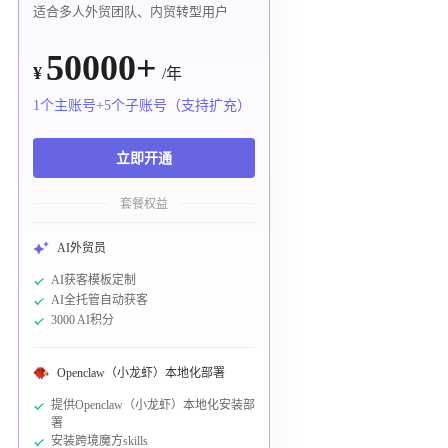
适合多人外贸团队、内贸转型用户
50000+
¥
/年
1个主账号+5个子账号（支持扩充）
立即开通
套餐权益
AI外贸员
AI获客模板定制
AI全托管自动获客
3000 AI积分
Openclaw（小龙虾）本地化部署
提供Openclaw（小龙虾）本地化安装部
署
安装跨境魔方skills