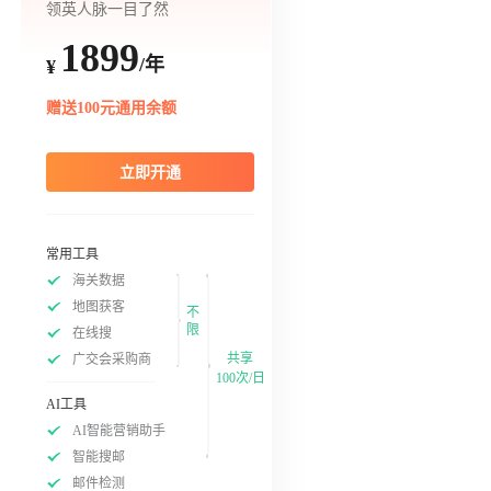
领英人脉一目了然
1899
/年
¥
赠送100元通用余额
立即开通
常用工具
海关数据
地图获客
不
限
在线搜
共享
广交会采购商
100次/日
AI工具
AI智能营销助手
智能搜邮
邮件检测