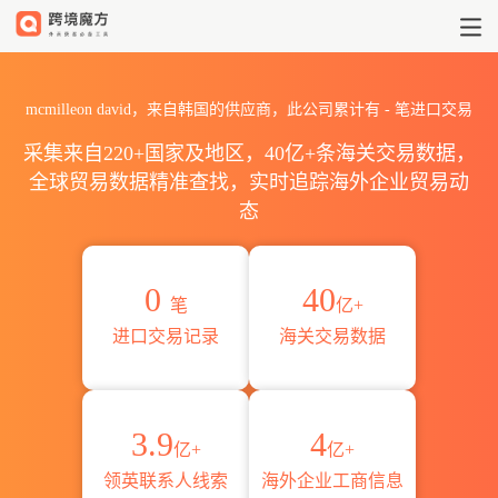
2026mcmilleon david海关
mcmilleon david，来自韩国的供应商，此公司累计有
-
笔进口交易
采集来自220+国家及地区，40亿+条海关交易数据，
全球贸易数据精准查找，实时追踪海外企业贸易动
态
0
40
笔
亿+
进口交易记录
海关交易数据
3.9
4
亿+
亿+
领英联系人线索
海外企业工商信息