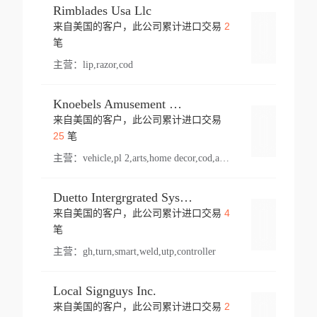
Rimblades Usa Llc
2
来自美国的客户，此公司累计进口交易
登录
笔
主营：
lip,razor,cod
Knoebels Amusement Resort
来自美国的客户，此公司累计进口交易
登录
25
笔
主营：
vehicle,pl 2,arts,home decor,cod,amusement ride,sea
Duetto Intergrgrated Systems Inc.
4
来自美国的客户，此公司累计进口交易
登录
笔
主营：
gh,turn,smart,weld,utp,controller
Local Signguys Inc.
2
来自美国的客户，此公司累计进口交易