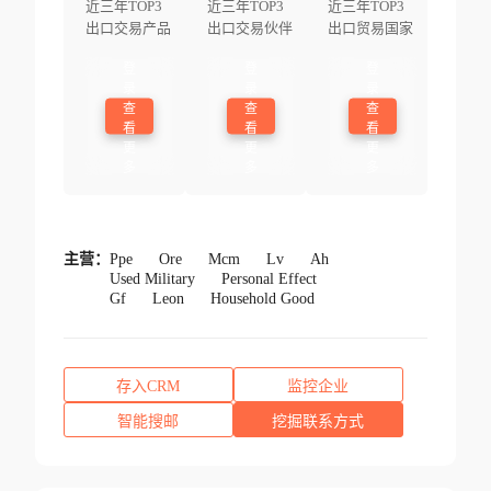
近三年TOP3
近三年TOP3
近三年TOP3
出口交易产品
出口交易伙伴
出口贸易国家
登
登
登
录
录
录
查
查
查
看
看
看
更
更
更
多
多
多
主营：
Ppe
Ore
Mcm
Lv
Ah
Used Military
Personal Effect
Gf
Leon
Household Good
存入CRM
监控企业
智能搜邮
挖掘联系方式