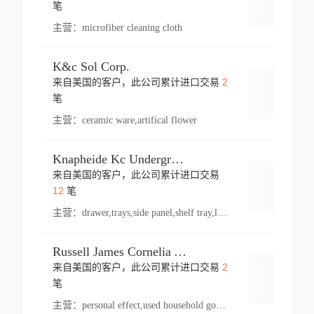
登录
笔
主营：
microfiber cleaning cloth
K&c Sol Corp.
2
来自美国的客户，此公司累计进口交易
登录
笔
主营：
ceramic ware,artifical flower
Knapheide Kc Underground
来自美国的客户，此公司累计进口交易
登录
12
笔
主营：
drawer,trays,side panel,shelf tray,lock drawer,panel,for vehicle,telescopic slide,drawer shelf,equipment,shelf,automotive part
Russell James Cornelia Arlington Va
2
来自美国的客户，此公司累计进口交易
登录
笔
主营：
personal effect,used household goods