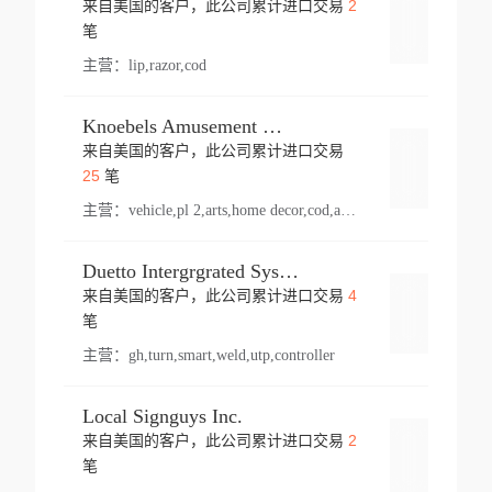
2
来自美国的客户，此公司累计进口交易
登录
笔
主营：
lip,razor,cod
Knoebels Amusement Resort
来自美国的客户，此公司累计进口交易
登录
25
笔
主营：
vehicle,pl 2,arts,home decor,cod,amusement ride,sea
Duetto Intergrgrated Systems Inc.
4
来自美国的客户，此公司累计进口交易
登录
笔
主营：
gh,turn,smart,weld,utp,controller
Local Signguys Inc.
2
来自美国的客户，此公司累计进口交易
登录
笔