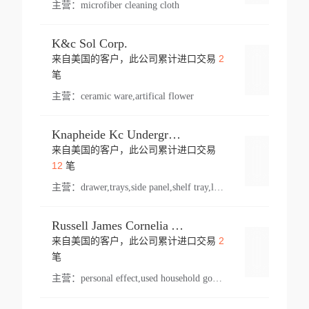
主营：
microfiber cleaning cloth
K&c Sol Corp.
2
来自美国的客户，此公司累计进口交易
登录
笔
主营：
ceramic ware,artifical flower
Knapheide Kc Underground
来自美国的客户，此公司累计进口交易
登录
12
笔
主营：
drawer,trays,side panel,shelf tray,lock drawer,panel,for vehicle,telescopic slide,drawer shelf,equipment,shelf,automotive part
Russell James Cornelia Arlington Va
2
来自美国的客户，此公司累计进口交易
登录
笔
主营：
personal effect,used household goods