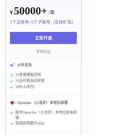
50000+
¥
/年
1个主账号+5个子账号（支持扩充）
立即开通
套餐权益
AI外贸员
AI获客模板定制
AI全托管自动获客
3000 AI积分
Openclaw（小龙虾）本地化部署
提供Openclaw（小龙虾）本地化安装部
署
安装跨境魔方skills