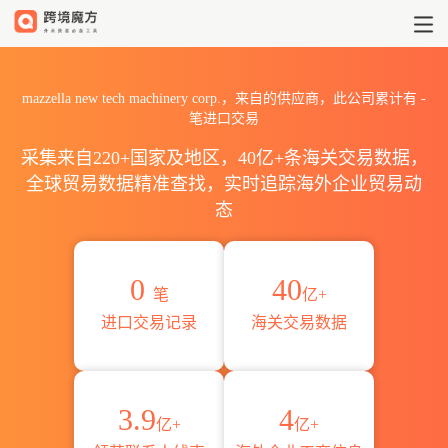
2026mazzella new tech m
mazzella new tech machinery corp.，来自的供应商，此公司累计有
-
笔进口交易
采集来自220+国家及地区，40亿+条海关交易数据，
全球贸易数据精准查找，实时追踪海外企业贸易动
态
0
40
笔
亿+
进口交易记录
海关交易数据
3.9
4
亿+
亿+