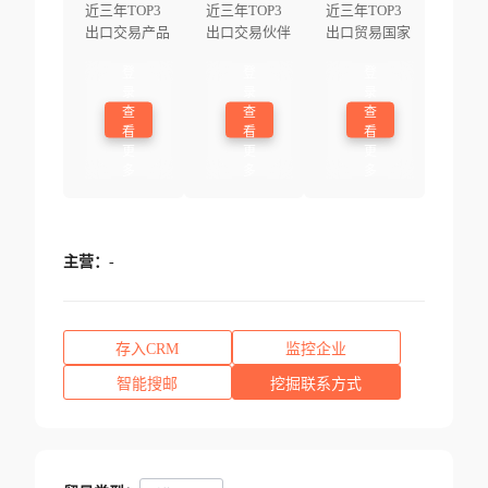
近三年TOP3
近三年TOP3
近三年TOP3
出口交易产品
出口交易伙伴
出口贸易国家
登
登
登
录
录
录
查
查
查
看
看
看
更
更
更
多
多
多
主营：
-
存入CRM
监控企业
智能搜邮
挖掘联系方式