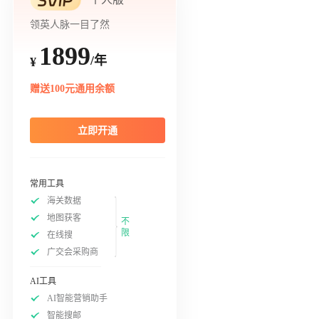
领英人脉一目了然
1899
/年
¥
赠送100元通用余额
立即开通
常用工具
海关数据
地图获客
不
限
在线搜
广交会采购商
AI工具
AI智能营销助手
智能搜邮