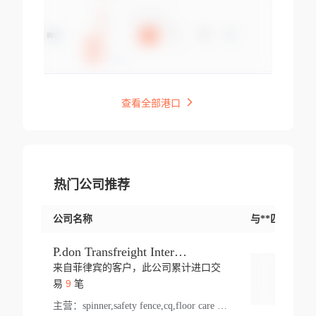
查看全部港口
热门公司推荐
公司名称
与**匹配交易
P.don Transfreight International
来自菲律宾的客户，此公司累计进口交
登录
9
易
笔
主营：
spinner,safety fence,cq,floor care machine,cargo,welded steel,web,essential,ratchet tie down,contact email,creatine monohydrate,x 50,bag,paper cups lid,erti,500 c,plush toy,steel wire,webbing,otr tyre,s8,food packaging,edmonton,quad,pc,floor cleaner,carton paper cup,wood pack,auto par,bar chair,oven,fitness products,leisure chair,canada,bicycle,rovin,pickup truck,rat,cover,carton,plastic lid,battery,ride on car,oil gas well,hat,pet cage,n tr,ionic,shoes tel,acrylic bathtub,microvit,fans,lumen,wheels,gin,tdr,tpo,llysine,hot,bur,bonnell spring,g class,dumbbell,condenser,s5,cleaner vacuum,d fence,board,wood,promi,swir,ail,orchard,mattres,cash,microfiber bathrobe,vacuum cleaner floor,access door,pad,wood packing,carton toy,gas well,cotton,freight prepaid,sga,heat exchange,mat,psn,al em,glc,lifting table,cod,plastic shell,wire po,foam,ladies knitted dress,rim,a1,roller,spare part,t 80,waterproof terminal,barbell set,vehicle,bicycle tire,go game,led light,computer chair,block mesh,stainless steel,ape,steel wire rope,carton paper box,ladies knitted pullover,threonine feed grade,electrical appliance,eyebolt,casing,rubber duck,ball,8 port,pet bottle,box steel,scaffolding parts,packing material,na e,polyester knit,blouse,d jack,vacuum flask,lip,aite,fruit plate,steel frame,sealing,mesh,s14,textile,office chair,pendant light,jet,bar stool,furniture,aluminium,wallet,carton pot,tool box,brand new tire,brightway,tria,strea,prop,fishing products,car bumper,butter,fog lamp cover,yofc,tableware,plastic,plastic bottle spray,fireplace,natural stone products,t sp,pullover,aluminium pan,massage product,spotlight,finned tube bundle,table,wood stick,high pressure cleaner,auto part,welded wire mesh,chinese medicine,mater,tsc,sea,cable,glove,supplies,kelvin,sacom,hot dipped galvanized steel pipe,ring wire,pright,rush,ion,paper bag,ring,cup sleeve,oil,gmh,car step,cabinet,leisure table,ladies knit top,sol,electric bicycle,pera,feed grade,air purifier,stanc,storage box,no wooden,pdo,iu,aluminium sheet,k2,p1,s 50,dj,vacuum cleaner,nylon bag,insulat,power,cleaner,hpa,molded,control arm,import,octg,s 99,tablecloth,screw,flail mower,dining chair,l ap,butyl inner tube,ppo,20 sp,wire lock accessories,mattress fabric,kitchen,s7,frame,steel,carton plastic,ipm,electrical cabinet,wear strip,racks,brand tire,tin,packaging material,ys,anji,ceramics product,metal furniture,sebacic acid,umber,flap,ladies knitted,bun pan,chemical substance,lusin,country of origin,edt,unica,stainless steel wire,weld,dire,ai r,poncho,toy car,chemical,t code,s corporation,oem,chinese herb,fly,hydrochloride,ppe,grille,lifting,socks,lighting,ale,unit,hood,stud,aircool,s glass fiber,brass valve valve,tssu,cotton bag,aka,gh,slusher,sporting good,bar stools,n steel,nonwoven bag,essar,ladies knitted skirt,light mouse,drilling,spin bike,sling,insulation tubing,string wound filter cartridge,door frame,u post,optical fibre cable,glass,md,kumho,synthetic grass,shoes,cific,mobil,carton box,fence panel,new tire,chi