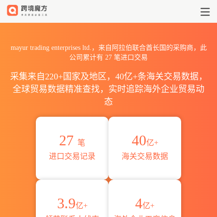
2026mayur trading enter
mayur trading enterprises ltd.，来自阿拉伯联合酋长国的采购商，此
公司累计有
27
笔进口交易
采集来自220+国家及地区，40亿+条海关交易数据，
全球贸易数据精准查找，实时追踪海外企业贸易动
态
27
40
笔
亿+
进口交易记录
海关交易数据
3.9
4
亿+
亿+