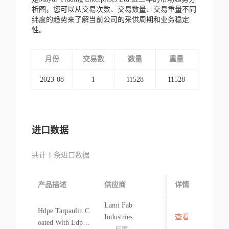
析图，您可以从交易次数、交易数量、交易重量不同
纬度的趋势来了解当前公司的采供周期和业务稳定
性。
月份
交易数
数量
重量
2023-08
1
11528
11528
进口数据
共计
1
条进口数据
产品描述
供应商
起运国/地区
详情
Lami Fab
Hdpe Tarpaulin C
印度
F
Industries
查看
oated With Ldpe