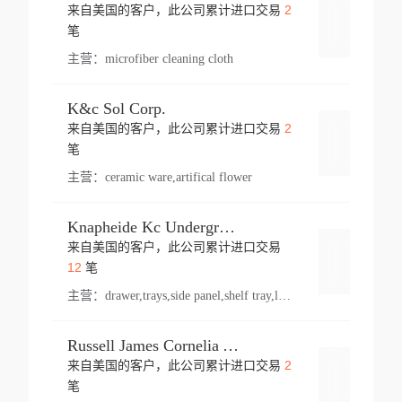
2
来自美国的客户，此公司累计进口交易
登录
笔
主营：
microfiber cleaning cloth
K&c Sol Corp.
2
来自美国的客户，此公司累计进口交易
登录
笔
主营：
ceramic ware,artifical flower
Knapheide Kc Underground
来自美国的客户，此公司累计进口交易
登录
12
笔
主营：
drawer,trays,side panel,shelf tray,lock drawer,panel,for vehicle,telescopic slide,drawer shelf,equipment,shelf,automotive part
Russell James Cornelia Arlington Va
2
来自美国的客户，此公司累计进口交易
登录
笔