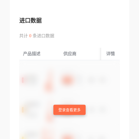
进口数据
共计
0
条进口数据
产品描述
供应商
起运国/地区
详情
登录查看更多