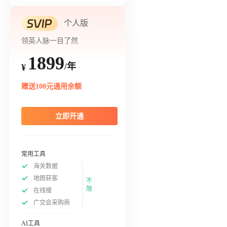
个人版
领英人脉一目了然
1899
/年
¥
赠送100元通用余额
立即开通
常用工具
海关数据
地图获客
不
限
在线搜
广交会采购商
AI工具