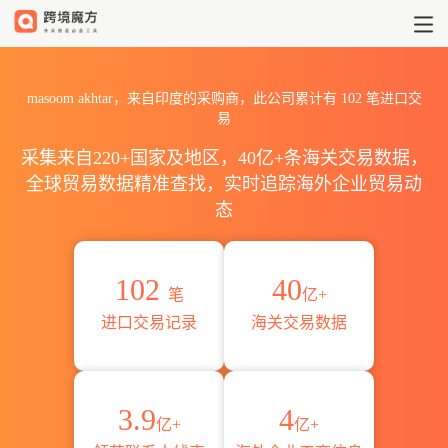
2026masoom akhtar海关进
masoom akhtar，来自印度的采购商，此公司累计有
102
笔进口交
易
采集来自220+国家及地区，40亿+条海关交易数据，
全球贸易数据精准查找，实时追踪海外企业贸易动
态
102
40
笔
亿+
进口交易记录
海关交易数据
3.9
4
亿+
亿+