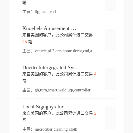
登录
笔
主营：
lip,razor,cod
Knoebels Amusement Resort
来自美国的客户，此公司累计进口交易
登录
25
笔
主营：
vehicle,pl 2,arts,home decor,cod,amusement ride,sea
Duetto Intergrgrated Systems Inc.
4
来自美国的客户，此公司累计进口交易
登录
笔
主营：
gh,turn,smart,weld,utp,controller
Local Signguys Inc.
2
来自美国的客户，此公司累计进口交易
登录
笔
主营：
microfiber cleaning cloth