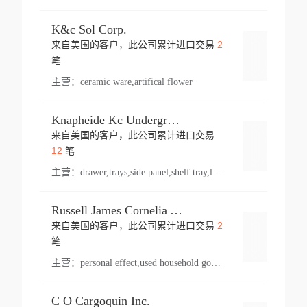
K&c Sol Corp.
2
来自美国的客户，此公司累计进口交易
登录
笔
主营：
ceramic ware,artifical flower
Knapheide Kc Underground
来自美国的客户，此公司累计进口交易
登录
12
笔
主营：
drawer,trays,side panel,shelf tray,lock drawer,panel,for vehicle,telescopic slide,drawer shelf,equipment,shelf,automotive part
Russell James Cornelia Arlington Va
2
来自美国的客户，此公司累计进口交易
登录
笔
主营：
personal effect,used household goods
C O Cargoquin Inc.