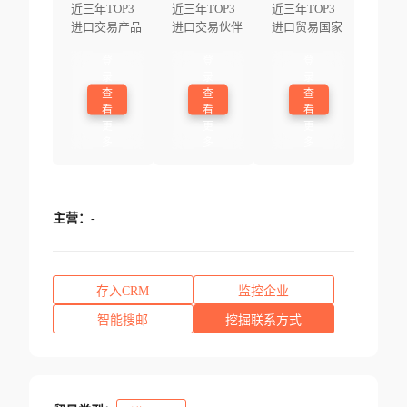
近三年TOP3
近三年TOP3
近三年TOP3
进口交易产品
进口交易伙伴
进口贸易国家
登
登
登
录
录
录
查
查
查
看
看
看
更
更
更
多
多
多
主营：
-
存入CRM
监控企业
智能搜邮
挖掘联系方式