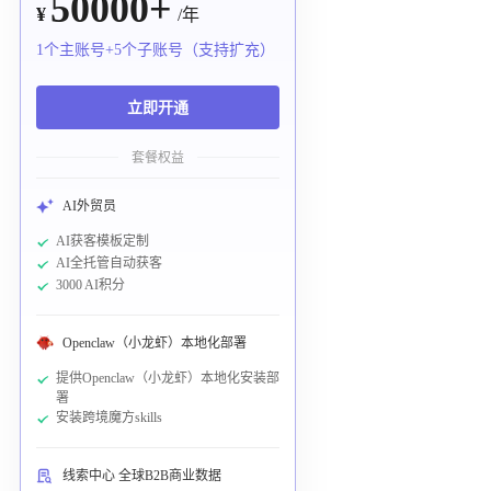
50000+
¥
/年
1个主账号+5个子账号（支持扩充）
立即开通
套餐权益
AI外贸员
AI获客模板定制
AI全托管自动获客
3000 AI积分
Openclaw（小龙虾）本地化部署
提供Openclaw（小龙虾）本地化安装部
署
安装跨境魔方skills
线索中心 全球B2B商业数据