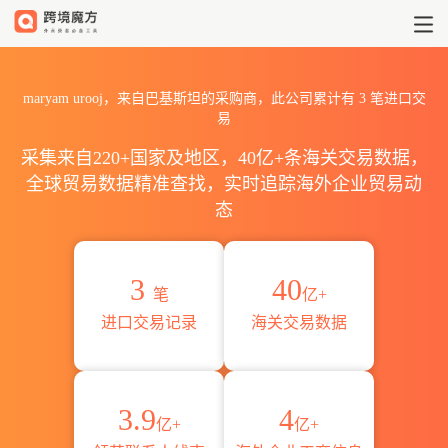
2026maryam urooj海关进出
maryam urooj，来自巴基斯坦的采购商，此公司累计有
3
笔进口交
易
采集来自220+国家及地区，40亿+条海关交易数据，
全球贸易数据精准查找，实时追踪海外企业贸易动
态
3
40
笔
亿+
进口交易记录
海关交易数据
3.9
4
亿+
亿+