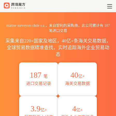
2026marine surveyors ch
marine surveyors chile s.a.，来自智利的采购商，此公司累计有
187
笔进口交易
采集来自220+国家及地区，40亿+条海关交易数据，
全球贸易数据精准查找，实时追踪海外企业贸易动
态
187
40
笔
亿+
进口交易记录
海关交易数据
3.9
4
亿+
亿+