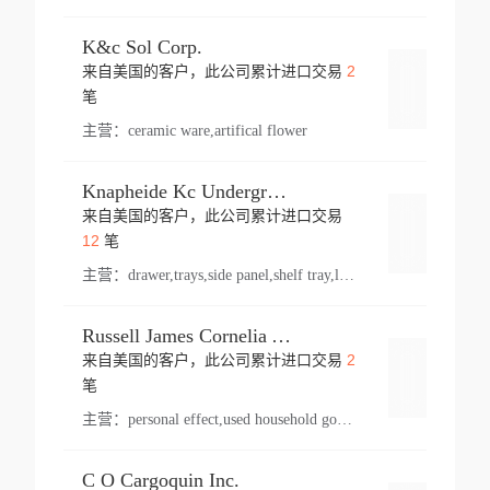
K&c Sol Corp.
2
来自美国的客户，此公司累计进口交易
登录
笔
主营：
ceramic ware,artifical flower
Knapheide Kc Underground
来自美国的客户，此公司累计进口交易
登录
12
笔
主营：
drawer,trays,side panel,shelf tray,lock drawer,panel,for vehicle,telescopic slide,drawer shelf,equipment,shelf,automotive part
Russell James Cornelia Arlington Va
2
来自美国的客户，此公司累计进口交易
登录
笔
主营：
personal effect,used household goods
C O Cargoquin Inc.