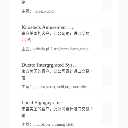
登录
笔
主营：
lip,razor,cod
Knoebels Amusement Resort
来自美国的客户，此公司累计进口交易
登录
25
笔
主营：
vehicle,pl 2,arts,home decor,cod,amusement ride,sea
Duetto Intergrgrated Systems Inc.
4
来自美国的客户，此公司累计进口交易
登录
笔
主营：
gh,turn,smart,weld,utp,controller
Local Signguys Inc.
2
来自美国的客户，此公司累计进口交易
登录
笔
主营：
microfiber cleaning cloth