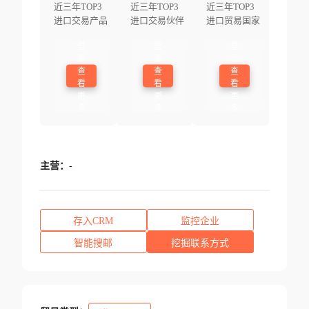
近三年TOP3
近三年TOP3
近三年TOP3
进口交易产品
进口交易伙伴
进口贸易国家
登
登
登
录
录
录
查
查
查
看
看
看
更
更
更
多
多
多
主营：
-
存入CRM
监控企业
智能搜邮
挖掘联系方式