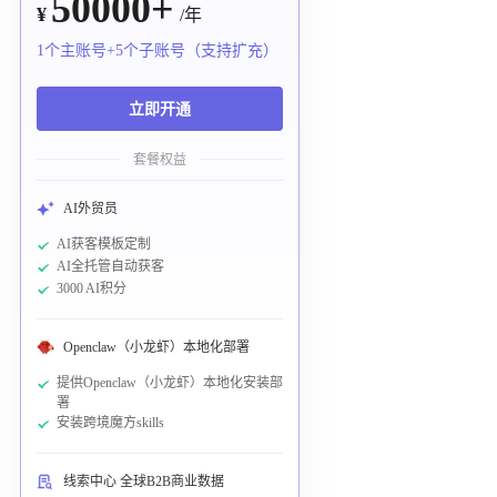
50000+
¥
/年
1个主账号+5个子账号（支持扩充）
立即开通
套餐权益
AI外贸员
AI获客模板定制
AI全托管自动获客
3000 AI积分
Openclaw（小龙虾）本地化部署
提供Openclaw（小龙虾）本地化安装部
署
安装跨境魔方skills
线索中心 全球B2B商业数据