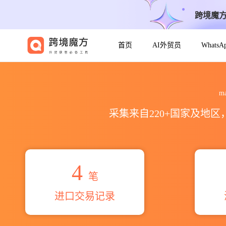
跨境魔
首页
AI外贸员
Whats
2026maria alicia cazare
m
采集来自220+国家及地
4
笔
进口交易记录