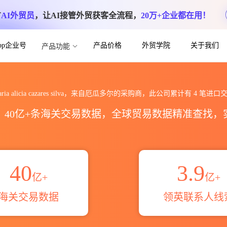
方
AI外贸员
，让AI接管外贸获客全流程，
20万+企业都在用！
App企业号
产品价格
外贸学院
关于我们
产品功能
s silva海关进出口数据统计_贸易概览_贸
aria alicia cazares silva，来自厄瓜多尔的采购商，此公司累计有
4
笔进口交
区，40亿+条海关交易数据，全球贸易数据精准查找
40
3.9
亿+
亿+
海关交易数据
领英联系人线