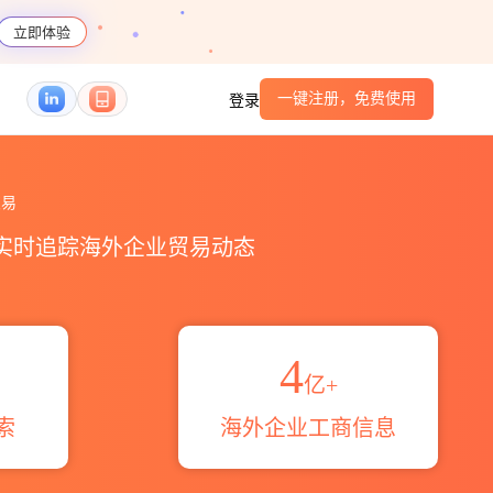
立即体验
一键注册，免费使用
登录
易区域伙伴_HS编码港口_跨境魔方
易
，实时追踪海外企业贸易动态
4
亿+
索
海外企业工商信息