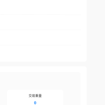
交易重量
0