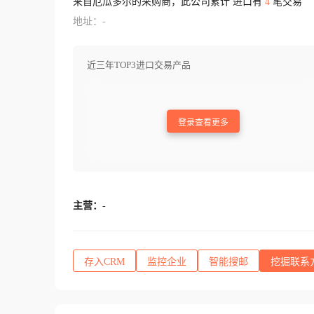
来自厄瓜多尔的采购商，此公司累计 进口有
4
笔交易
地址：-
近三年TOP3进口交易产品
登录查看更多
主营：
-
存入CRM
监控企业
智能搜邮
挖掘联系