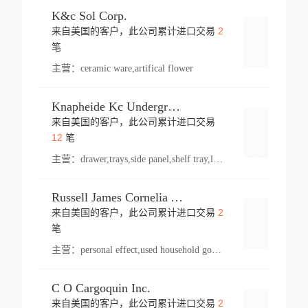
K&c Sol Corp.
2
来自美国的客户，此公司累计进口交易
登录
笔
主营：
ceramic ware,artifical flower
Knapheide Kc Underground
来自美国的客户，此公司累计进口交易
登录
12
笔
主营：
drawer,trays,side panel,shelf tray,lock drawer,panel,for vehicle,telescopic slide,drawer shelf,equipment,shelf,automotive part
Russell James Cornelia Arlington Va
2
来自美国的客户，此公司累计进口交易
登录
笔
主营：
personal effect,used household goods
C O Cargoquin Inc.
2
来自美国的客户，此公司累计进口交易