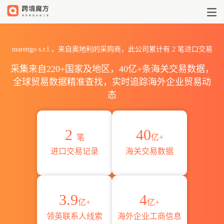
2026marengo s.r.l.海关进
marengo s.r.l.，来自奥地利的采购商，此公司累计有
2
笔进口交易
采集来自220+国家及地区，40亿+条海关交易数据，
全球贸易数据精准查找，实时追踪海外企业贸易动
态
2
40
笔
亿+
进口交易记录
海关交易数据
3.9
4
亿+
亿+
领英联系人线索
海外企业工商信息