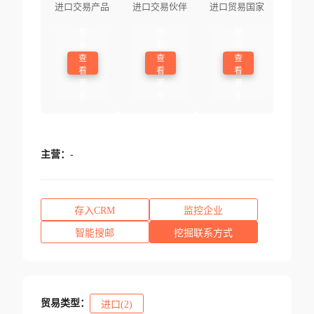
进口交易产品
进口交易伙伴
进口贸易国家
登
登
登
录
录
录
查
查
查
看
看
看
更
更
更
多
多
多
主营：
-
存入CRM
监控企业
智能搜邮
挖掘联系方式
贸易类型：
进口(2)