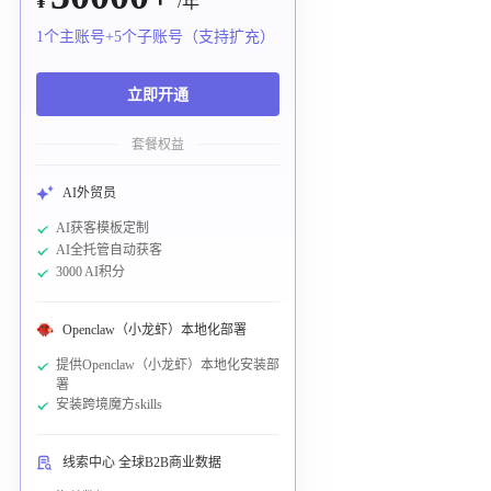
¥
/年
1个主账号+5个子账号（支持扩充）
立即开通
套餐权益
AI外贸员
AI获客模板定制
AI全托管自动获客
3000 AI积分
Openclaw（小龙虾）本地化部署
提供Openclaw（小龙虾）本地化安装部
署
安装跨境魔方skills
线索中心 全球B2B商业数据