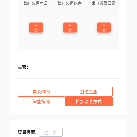
出口交易产品
出口交易伙伴
出口贸易国家
登
登
登
录
录
录
查
查
查
看
看
看
更
更
更
多
多
多
主营：
-
存入CRM
监控企业
智能搜邮
挖掘联系方式
贸易类型：
进口(0)