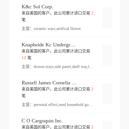
K&c Sol Corp.
2
来自美国的客户，此公司累计进口交易
登录
笔
主营：
ceramic ware,artifical flower
Knapheide Kc Underground
来自美国的客户，此公司累计进口交易
登录
12
笔
主营：
drawer,trays,side panel,shelf tray,lock drawer,panel,for vehicle,telescopic slide,drawer shelf,equipment,shelf,automotive part
Russell James Cornelia Arlington Va
2
来自美国的客户，此公司累计进口交易
登录
笔
主营：
personal effect,used household goods
C O Cargoquin Inc.
2
来自美国的客户，此公司累计进口交易