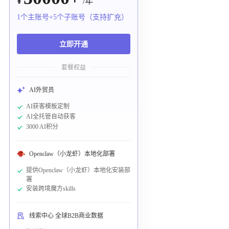
¥
/年
1个主账号+5个子账号（支持扩充）
立即开通
套餐权益
AI外贸员
AI获客模板定制
AI全托管自动获客
3000 AI积分
Openclaw（小龙虾）本地化部署
提供Openclaw（小龙虾）本地化安装部
署
安装跨境魔方skills
线索中心 全球B2B商业数据