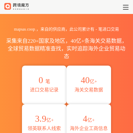
2026mapsas.coop.海关进出
mapsas.coop.，来自的供应商，此公司累计有
-
笔进口交易
采集来自220+国家及地区，40亿+条海关交易数据，
全球贸易数据精准查找，实时追踪海外企业贸易动
态
0
40
笔
亿+
进口交易记录
海关交易数据
3.9
4
亿+
亿+
领英联系人线索
海外企业工商信息