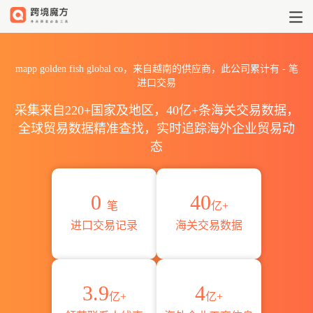
2026mapp golden fish gl
mapp golden fish global co，来自越南的供应商，此公司累计有
-
笔
进口交易
采集来自220+国家及地区，40亿+条海关交易数据，
全球贸易数据精准查找，实时追踪海外企业贸易动
态
0
40
笔
亿+
进口交易记录
海关交易数据
3.9
4
亿+
亿+