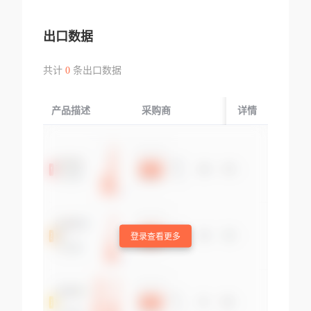
出口数据
共计
0
条出口数据
产品描述
采购商
起运国/地区
详情
登录查看更多