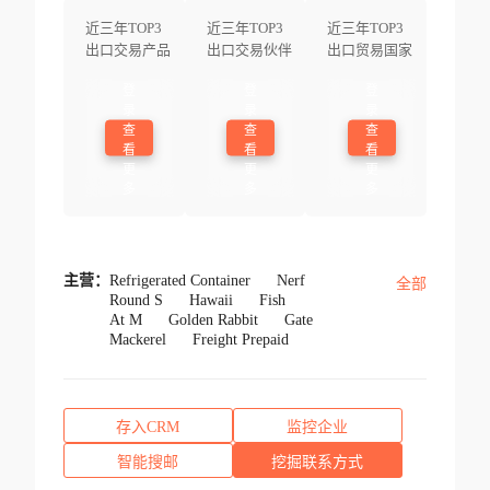
近三年TOP3
近三年TOP3
近三年TOP3
出口交易产品
出口交易伙伴
出口贸易国家
登
登
登
录
录
录
查
查
查
看
看
看
更
更
更
多
多
多
主营：
Refrigerated Container
Nerf
全部
Round S
Hawaii
Fish
At M
Golden Rabbit
Gate
Mackerel
Freight Prepaid
存入CRM
监控企业
智能搜邮
挖掘联系方式