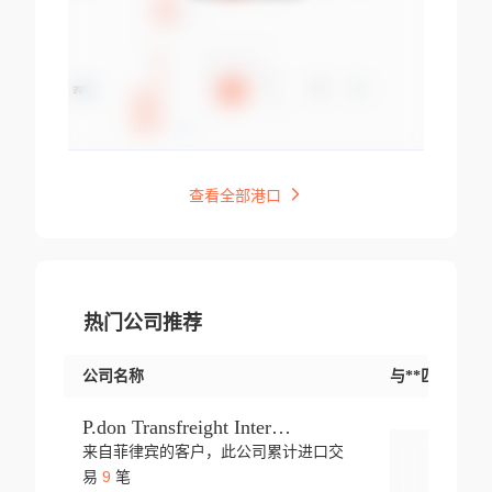
查看全部港口
热门公司推荐
公司名称
与**匹配交易
P.don Transfreight International
来自菲律宾的客户，此公司累计进口交
登录
9
易
笔