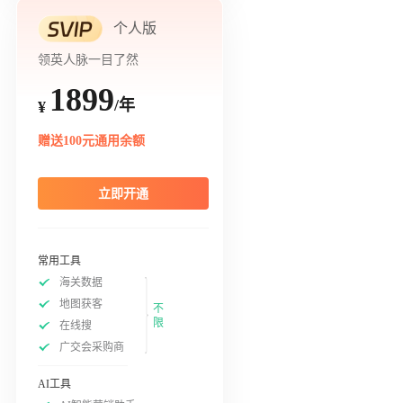
个人版
领英人脉一目了然
1899
/年
¥
赠送100元通用余额
立即开通
常用工具
海关数据
地图获客
不
限
在线搜
广交会采购商
AI工具