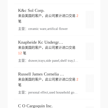
K&c Sol Corp.
2
来自美国的客户，此公司累计进口交易
登录
笔
主营：
ceramic ware,artifical flower
Knapheide Kc Underground
来自美国的客户，此公司累计进口交易
登录
12
笔
主营：
drawer,trays,side panel,shelf tray,lock drawer,panel,for vehicle,telescopic slide,drawer shelf,equipment,shelf,automotive part
Russell James Cornelia Arlington Va
2
来自美国的客户，此公司累计进口交易
登录
笔
主营：
personal effect,used household goods
C O Cargoquin Inc.