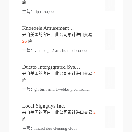
登录
笔
主营：
lip,razor,cod
Knoebels Amusement Resort
来自美国的客户，此公司累计进口交易
登录
25
笔
主营：
vehicle,pl 2,arts,home decor,cod,amusement ride,sea
Duetto Intergrgrated Systems Inc.
4
来自美国的客户，此公司累计进口交易
登录
笔
主营：
gh,turn,smart,weld,utp,controller
Local Signguys Inc.
2
来自美国的客户，此公司累计进口交易
登录
笔
主营：
microfiber cleaning cloth