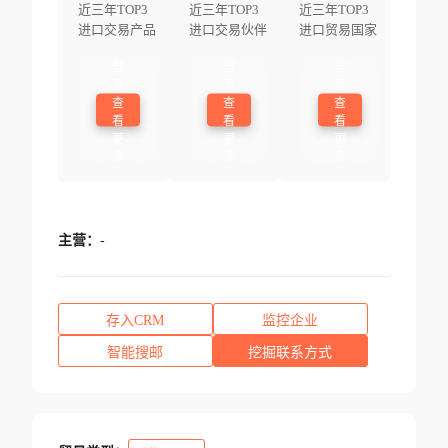
近三年TOP3
近三年TOP3
近三年TOP3
进口交易产品
进口交易伙伴
进口贸易国家
登
登
登
录
录
录
查
查
查
看
看
看
更
更
更
多
多
多
主营：
-
存入CRM
监控企业
智能搜邮
挖掘联系方式