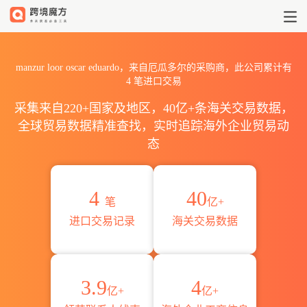
2026manzur loor oscar 
manzur loor oscar eduardo，来自厄瓜多尔的采购商，此公司累计有
4
笔进口交易
采集来自220+国家及地区，40亿+条海关交易数据，
全球贸易数据精准查找，实时追踪海外企业贸易动
态
4
40
笔
亿+
进口交易记录
海关交易数据
3.9
4
亿+
亿+