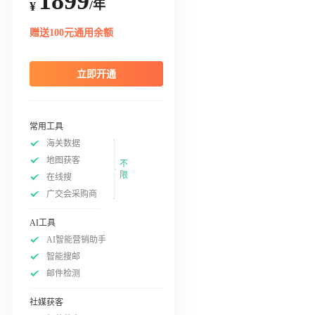
1899
/年
¥
赠送100元通用余额
立即开通
常用工具
海关数据
地图获客
不
限
在线搜
广交会采购商
AI工具
AI智能营销助手
智能搜邮
邮件检测
社媒获客