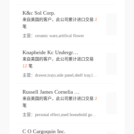
K&c Sol Corp.
2
来自美国的客户，此公司累计进口交易
登录
笔
主营：
ceramic ware,artifical flower
Knapheide Kc Underground
来自美国的客户，此公司累计进口交易
登录
12
笔
主营：
drawer,trays,side panel,shelf tray,lock drawer,panel,for vehicle,telescopic slide,drawer shelf,equipment,shelf,automotive part
Russell James Cornelia Arlington Va
2
来自美国的客户，此公司累计进口交易
登录
笔
主营：
personal effect,used household goods
C O Cargoquin Inc.