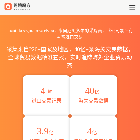
2026mantilla segura ros
mantilla segura rosa elvira，来自厄瓜多尔的采购商，此公司累计有
4
笔进口交易
采集来自220+国家及地区，40亿+条海关交易数据，
全球贸易数据精准查找，实时追踪海外企业贸易动
态
4
40
笔
亿+
进口交易记录
海关交易数据
3.9
4
亿+
亿+