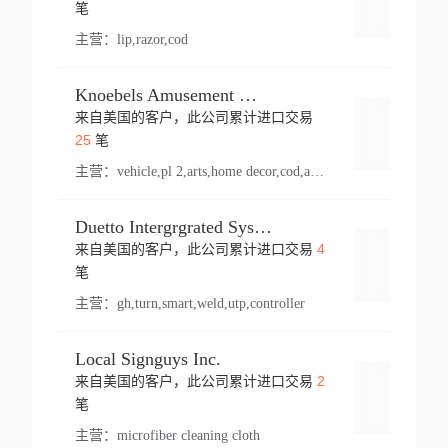
登录
笔
主营：
lip,razor,cod
Knoebels Amusement Resort
来自美国的客户，此公司累计进口交易
登录
25
笔
主营：
vehicle,pl 2,arts,home decor,cod,amusement ride,sea
Duetto Intergrgrated Systems Inc.
4
来自美国的客户，此公司累计进口交易
登录
笔
主营：
gh,turn,smart,weld,utp,controller
Local Signguys Inc.
2
来自美国的客户，此公司累计进口交易
登录
笔
主营：
microfiber cleaning cloth