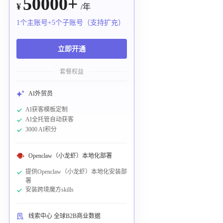
50000+
¥
/年
1个主账号+5个子账号（支持扩充）
立即开通
套餐权益
AI外贸员
AI获客模板定制
AI全托管自动获客
3000 AI积分
Openclaw（小龙虾）本地化部署
提供Openclaw（小龙虾）本地化安装部
署
安装跨境魔方skills
线索中心 全球B2B商业数据