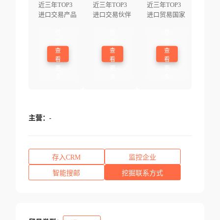
近三年TOP3
近三年TOP3
近三年TOP3
进口交易产品
进口交易伙伴
进口贸易国家
登
登
登
录
录
录
查
查
查
看
看
看
更
更
更
多
多
多
主营：
-
存入CRM
监控企业
智能搜邮
挖掘联系方式