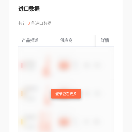
进口数据
共计
0
条进口数据
产品描述
供应商
起运国/地区
详情
登录查看更多