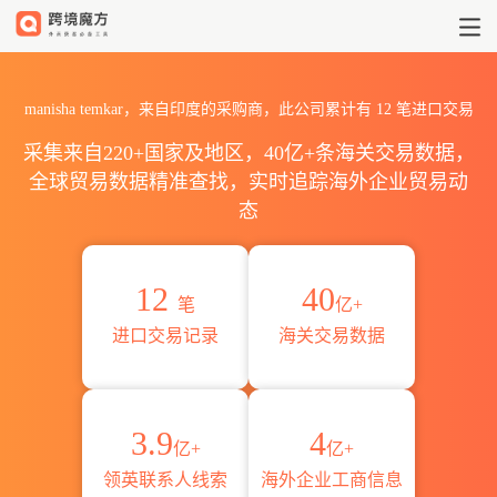
2026manisha temkar海关
manisha temkar，来自印度的采购商，此公司累计有
12
笔进口交易
采集来自220+国家及地区，40亿+条海关交易数据，
全球贸易数据精准查找，实时追踪海外企业贸易动
态
12
40
笔
亿+
进口交易记录
海关交易数据
3.9
4
亿+
亿+
领英联系人线索
海外企业工商信息