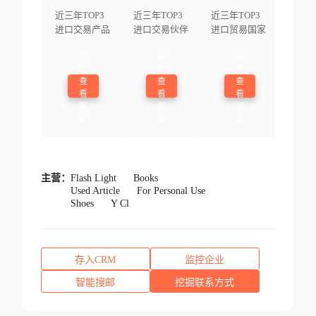
近三年TOP3
近三年TOP3
近三年TOP3
进口交易产品
进口交易伙伴
进口贸易国家
登
登
登
录
录
录
查
查
查
看
看
看
更
更
更
多
多
多
主营：
Flash Light
Books
Used Article
For Personal Use
Shoes
Y Cl
存入CRM
监控企业
智能搜邮
挖掘联系方式