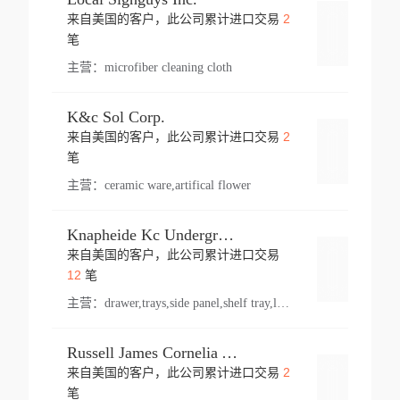
2
来自美国的客户，此公司累计进口交易
登录
笔
主营：
microfiber cleaning cloth
K&c Sol Corp.
2
来自美国的客户，此公司累计进口交易
登录
笔
主营：
ceramic ware,artifical flower
Knapheide Kc Underground
来自美国的客户，此公司累计进口交易
登录
12
笔
主营：
drawer,trays,side panel,shelf tray,lock drawer,panel,for vehicle,telescopic slide,drawer shelf,equipment,shelf,automotive part
Russell James Cornelia Arlington Va
2
来自美国的客户，此公司累计进口交易
登录
笔