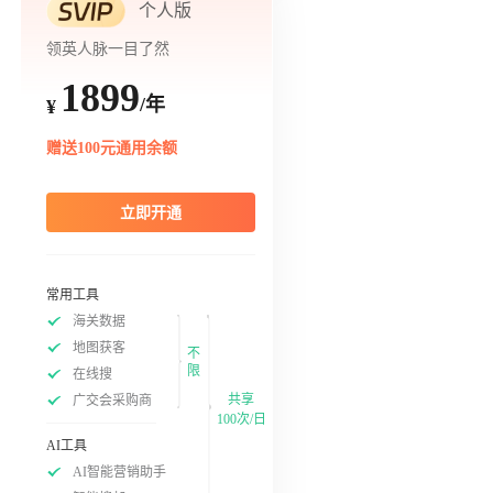
个人版
领英人脉一目了然
1899
/年
¥
赠送100元通用余额
立即开通
常用工具
海关数据
地图获客
不
限
在线搜
共享
广交会采购商
100次/日
AI工具
AI智能营销助手