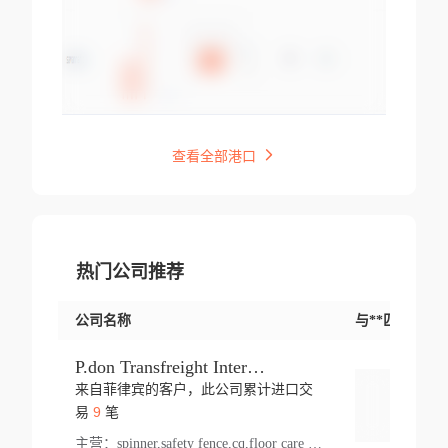
查看全部港口
热门公司推荐
公司名称
与**匹配交易
P.don Transfreight International
来自菲律宾的客户，此公司累计进口交
登录
9
易
笔
主营：
spinner,safety fence,cq,floor care machine,cargo,welded steel,web,essential,ratchet tie down,contact email,creatine monohydrate,x 50,bag,paper cups lid,erti,500 c,plush toy,steel wire,webbing,otr tyre,s8,food packaging,edmonton,quad,pc,floor cleaner,carton paper cup,wood pack,auto par,bar chair,oven,fitness products,leisure chair,canada,bicycle,rovin,pickup truck,rat,cover,carton,plastic lid,battery,ride on car,oil gas well,hat,pet cage,n tr,ionic,shoes tel,acrylic bathtub,microvit,fans,lumen,wheels,gin,tdr,tpo,llysine,hot,bur,bonnell spring,g class,dumbbell,condenser,s5,cleaner vacuum,d fence,board,wood,promi,swir,ail,orchard,mattres,cash,microfiber bathrobe,vacuum cleaner floor,access door,pad,wood packing,carton toy,gas well,cotton,freight prepaid,sga,heat exchange,mat,psn,al em,glc,lifting table,cod,plastic shell,wire po,foam,ladies knitted dress,rim,a1,roller,spare part,t 80,waterproof terminal,barbell set,vehicle,bicycle tire,go game,led light,computer chair,block mesh,stainless steel,ape,steel wire rope,carton paper box,ladies knitted pullover,threonine feed grade,electrical appliance,eyebolt,casing,rubber duck,ball,8 port,pet bottle,box steel,scaffolding parts,packing material,na e,polyester knit,blouse,d jack,vacuum flask,lip,aite,fruit plate,steel frame,sealing,mesh,s14,textile,office chair,pendant light,jet,bar stool,furniture,aluminium,wallet,carton pot,tool box,brand new tire,brightway,tria,strea,prop,fishing products,car bumper,butter,fog lamp cover,yofc,tableware,plastic,plastic bottle spray,fireplace,natural stone products,t sp,pullover,aluminium pan,massage product,spotlight,finned tube bundle,table,wood stick,high pressure cleaner,auto part,welded wire mesh,chinese medicine,mater,tsc,sea,cable,glove,supplies,kelvin,sacom,hot dipped galvanized steel pipe,ring wire,pright,rush,ion,paper bag,ring,cup sleeve,oil,gmh,car step,cabinet,leisure table,ladies knit top,sol,electric bicycle,pera,feed grade,air purifier,stanc,storage box,no wooden,pdo,iu,aluminium sheet,k2,p1,s 50,dj,vacuum cleaner,nylon bag,insulat,power,cleaner,hpa,molded,control arm,import,octg,s 99,tablecloth,screw,flail mower,dining chair,l ap,butyl inner tube,ppo,20 sp,wire lock accessories,mattress fabric,kitchen,s7,frame,steel,carton plastic,ipm,electrical cabinet,wear strip,racks,brand tire,tin,packaging material,ys,anji,ceramics product,metal furniture,sebacic acid,umber,flap,ladies knitted,bun pan,chemical substance,lusin,country of origin,edt,unica,stainless steel wire,weld,dire,ai r,poncho,toy car,chemical,t code,s corporation,oem,chinese herb,fly,hydrochloride,ppe,grille,lifting,socks,lighting,ale,unit,hood,stud,aircool,s glass fiber,brass valve valve,tssu,cotton bag,aka,gh,slusher,sporting good,bar stools,n steel,nonwoven bag,essar,ladies knitted skirt,light mouse,drilling,spin bike,sling,insulation tubing,string wound filter cartridge,door frame,u post,optical fibre cable,glass,md,kumho,synthetic grass,shoes,cific,mobil,carton box,fence panel,new tire,chi