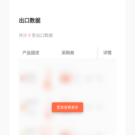
出口数据
共计
0
条出口数据
产品描述
采购商
起运国/地区
详情
登录查看更多