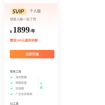
个人版
领英人脉一目了然
1899
/年
¥
赠送100元通用余额
立即开通
常用工具
海关数据
地图获客
不
限
在线搜
广交会采购商
AI工具