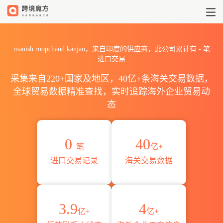
2026manish roopchand k
manish roopchand kanjan，来自印度的供应商，此公司累计有
-
笔
进口交易
采集来自220+国家及地区，40亿+条海关交易数据，
全球贸易数据精准查找，实时追踪海外企业贸易动
态
0
40
笔
亿+
进口交易记录
海关交易数据
3.9
4
亿+
亿+