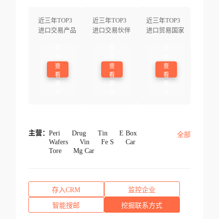
近三年TOP3
近三年TOP3
近三年TOP3
进口交易产品
进口交易伙伴
进口贸易国家
登
登
登
录
录
录
查
查
查
看
看
看
更
更
更
多
多
多
主营：
Peri
Drug
Tin
E Box
全部
Wafers
Vin
Fe S
Car
Tore
Mg Car
存入CRM
监控企业
智能搜邮
挖掘联系方式