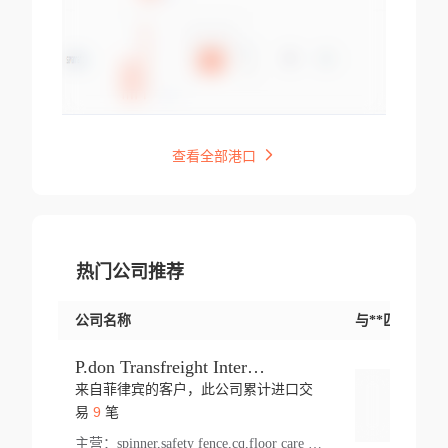
查看全部港口
热门公司推荐
公司名称
与**匹配交易
P.don Transfreight International
来自菲律宾的客户，此公司累计进口交
登录
9
易
笔
主营：
spinner,safety fence,cq,floor care machine,cargo,welded steel,web,essential,ratchet tie down,contact email,creatine monohydrate,x 50,bag,paper cups lid,erti,500 c,plush toy,steel wire,webbing,otr tyre,s8,food packaging,edmonton,quad,pc,floor cleaner,carton paper cup,wood pack,auto par,bar chair,oven,fitness products,leisure chair,canada,bicycle,rovin,pickup truck,rat,cover,carton,plastic lid,battery,ride on car,oil gas well,hat,pet cage,n tr,ionic,shoes tel,acrylic bathtub,microvit,fans,lumen,wheels,gin,tdr,tpo,llysine,hot,bur,bonnell spring,g class,dumbbell,condenser,s5,cleaner vacuum,d fence,board,wood,promi,swir,ail,orchard,mattres,cash,microfiber bathrobe,vacuum cleaner floor,access door,pad,wood packing,carton toy,gas well,cotton,freight prepaid,sga,heat exchange,mat,psn,al em,glc,lifting table,cod,plastic shell,wire po,foam,ladies knitted dress,rim,a1,roller,spare part,t 80,waterproof terminal,barbell set,vehicle,bicycle tire,go game,led light,computer chair,block mesh,stainless steel,ape,steel wire rope,carton paper box,ladies knitted pullover,threonine feed grade,electrical appliance,eyebolt,casing,rubber duck,ball,8 port,pet bottle,box steel,scaffolding parts,packing material,na e,polyester knit,blouse,d jack,vacuum flask,lip,aite,fruit plate,steel frame,sealing,mesh,s14,textile,office chair,pendant light,jet,bar stool,furniture,aluminium,wallet,carton pot,tool box,brand new tire,brightway,tria,strea,prop,fishing products,car bumper,butter,fog lamp cover,yofc,tableware,plastic,plastic bottle spray,fireplace,natural stone products,t sp,pullover,aluminium pan,massage product,spotlight,finned tube bundle,table,wood stick,high pressure cleaner,auto part,welded wire mesh,chinese medicine,mater,tsc,sea,cable,glove,supplies,kelvin,sacom,hot dipped galvanized steel pipe,ring wire,pright,rush,ion,paper bag,ring,cup sleeve,oil,gmh,car step,cabinet,leisure table,ladies knit top,sol,electric bicycle,pera,feed grade,air purifier,stanc,storage box,no wooden,pdo,iu,aluminium sheet,k2,p1,s 50,dj,vacuum cleaner,nylon bag,insulat,power,cleaner,hpa,molded,control arm,import,octg,s 99,tablecloth,screw,flail mower,dining chair,l ap,butyl inner tube,ppo,20 sp,wire lock accessories,mattress fabric,kitchen,s7,frame,steel,carton plastic,ipm,electrical cabinet,wear strip,racks,brand tire,tin,packaging material,ys,anji,ceramics product,metal furniture,sebacic acid,umber,flap,ladies knitted,bun pan,chemical substance,lusin,country of origin,edt,unica,stainless steel wire,weld,dire,ai r,poncho,toy car,chemical,t code,s corporation,oem,chinese herb,fly,hydrochloride,ppe,grille,lifting,socks,lighting,ale,unit,hood,stud,aircool,s glass fiber,brass valve valve,tssu,cotton bag,aka,gh,slusher,sporting good,bar stools,n steel,nonwoven bag,essar,ladies knitted skirt,light mouse,drilling,spin bike,sling,insulation tubing,string wound filter cartridge,door frame,u post,optical fibre cable,glass,md,kumho,synthetic grass,shoes,cific,mobil,carton box,fence panel,new tire,chi