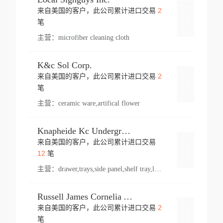
2
来自美国的客户，此公司累计进口交易
登录
笔
主营：
microfiber cleaning cloth
K&c Sol Corp.
2
来自美国的客户，此公司累计进口交易
登录
笔
主营：
ceramic ware,artifical flower
Knapheide Kc Underground
来自美国的客户，此公司累计进口交易
登录
12
笔
主营：
drawer,trays,side panel,shelf tray,lock drawer,panel,for vehicle,telescopic slide,drawer shelf,equipment,shelf,automotive part
Russell James Cornelia Arlington Va
2
来自美国的客户，此公司累计进口交易
登录
笔