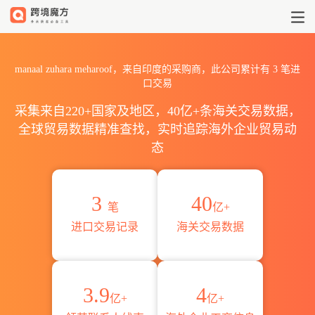
2026manaal zuhara meh
manaal zuhara meharoof，来自印度的采购商，此公司累计有
3
笔进
口交易
采集来自220+国家及地区，40亿+条海关交易数据，
全球贸易数据精准查找，实时追踪海外企业贸易动
态
3
40
笔
亿+
进口交易记录
海关交易数据
3.9
4
亿+
亿+