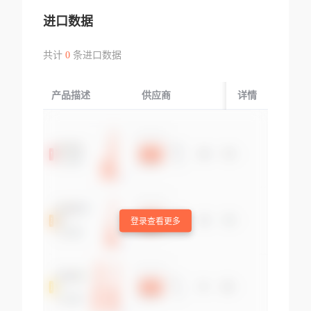
进口数据
共计
0
条进口数据
产品描述
供应商
起运国/地区
详情
登录查看更多