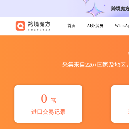
跨境魔
首页
AI外贸员
Whats
2026makwana nirav arvi
采集来自220+国家及地
0
笔
进口交易记录