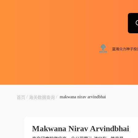
/
/
makwana nirav arvindbhai
首页
海关数据查询
Makwana Nirav Arvindbhai