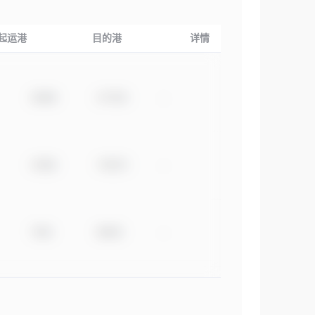
起运港
目的港
详情