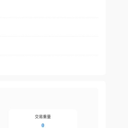
交易重量
0