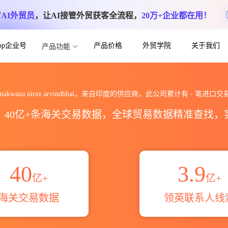
方
AI外贸员
，让AI接管外贸获客全流程，
20万+企业都在用！
App企业号
产品价格
外贸学院
关于我们
产品功能
ndbhai海关进出口数据统计_贸易概览_贸
makwana nirav arvindbhai，来自印度的供应商，此公司累计有
-
笔进口交
区，40亿+条海关交易数据，全球贸易数据精准查找
40
3.9
亿+
亿+
海关交易数据
领英联系人线