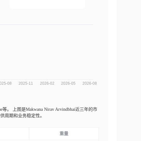
tue等。
上图是Makwana Nirav Arvindbhai近三年的市
采供周期和业务稳定性。
重量