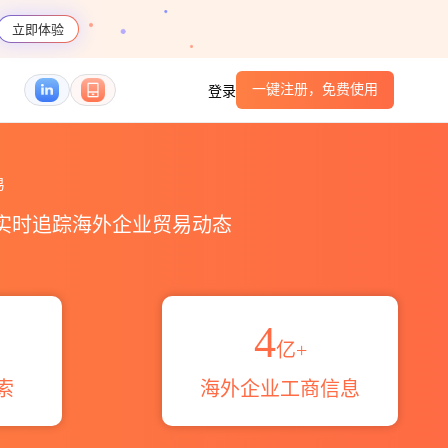
立即体验
一键注册，免费使用
登录
易区域伙伴_HS编码港口_跨境魔方
易
，实时追踪海外企业贸易动态
4
亿+
索
海外企业工商信息