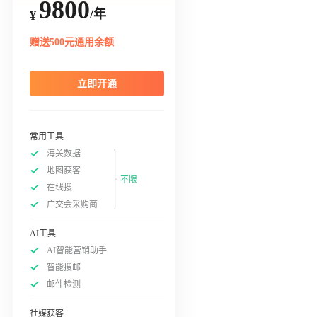
9800
/年
¥
赠送500元通用余额
立即开通
常用工具
海关数据
地图获客
不限
在线搜
广交会采购商
AI工具
AI智能营销助手
智能搜邮
邮件检测
社媒获客