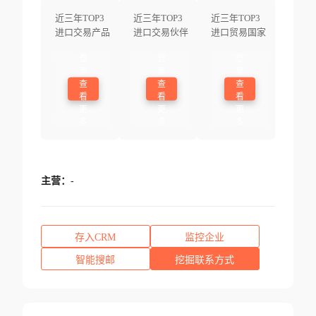
近三年TOP3
近三年TOP3
近三年TOP3
进口交易产品
进口交易伙伴
进口贸易国家
登
登
登
录
录
录
查
查
查
看
看
看
更
更
更
多
多
多
主营：
-
存入CRM
监控企业
智能搜邮
挖掘联系方式