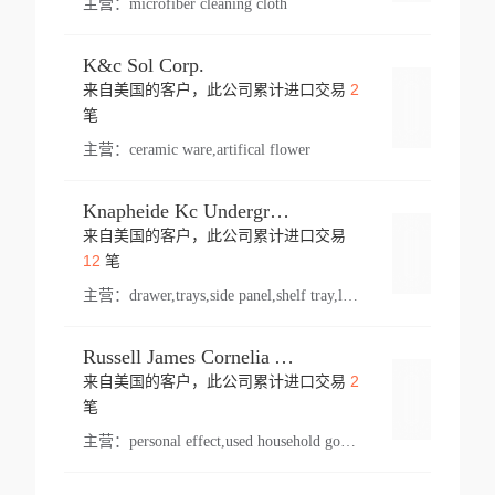
主营：
microfiber cleaning cloth
K&c Sol Corp.
2
来自美国的客户，此公司累计进口交易
登录
笔
主营：
ceramic ware,artifical flower
Knapheide Kc Underground
来自美国的客户，此公司累计进口交易
登录
12
笔
主营：
drawer,trays,side panel,shelf tray,lock drawer,panel,for vehicle,telescopic slide,drawer shelf,equipment,shelf,automotive part
Russell James Cornelia Arlington Va
2
来自美国的客户，此公司累计进口交易
登录
笔
主营：
personal effect,used household goods