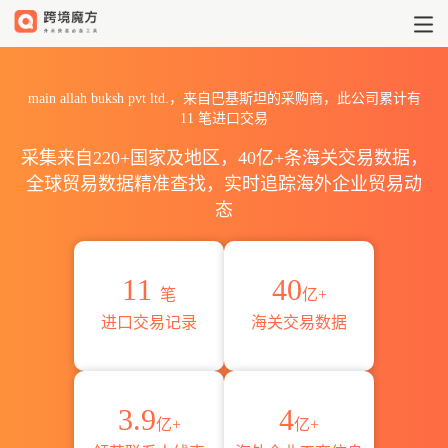
2026main allah buksh pv
main allah buksh pvt ltd.，来自巴基斯坦的采购商，此公司累计有
11
笔进口交易
采集来自220+国家及地区，40亿+条海关交易数据，
全球贸易数据精准查找，实时追踪海外企业贸易动
态
11
40
笔
亿+
进口交易记录
海关交易数据
3.9
4
亿+
亿+