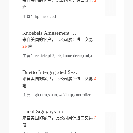
2
来自美国的客户，此公司累计进口交易
登录
笔
主营：
lip,razor,cod
Knoebels Amusement Resort
来自美国的客户，此公司累计进口交易
登录
25
笔
主营：
vehicle,pl 2,arts,home decor,cod,amusement ride,sea
Duetto Intergrgrated Systems Inc.
4
来自美国的客户，此公司累计进口交易
登录
笔
主营：
gh,turn,smart,weld,utp,controller
Local Signguys Inc.
2
来自美国的客户，此公司累计进口交易
登录
笔