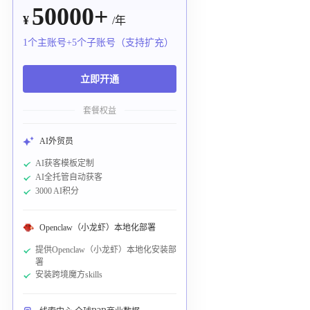
50000+
¥
/年
1个主账号+5个子账号（支持扩充）
立即开通
套餐权益
AI外贸员
AI获客模板定制
AI全托管自动获客
3000 AI积分
Openclaw（小龙虾）本地化部署
提供Openclaw（小龙虾）本地化安装部
署
安装跨境魔方skills