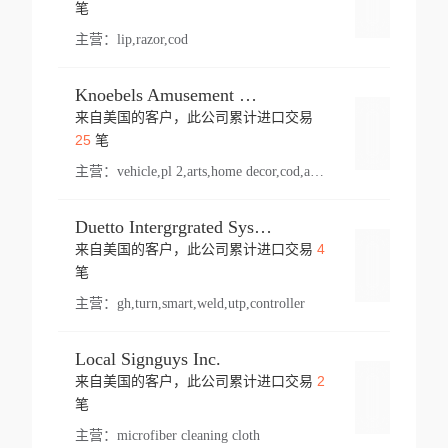
登录
笔
主营：
lip,razor,cod
Knoebels Amusement Resort
来自美国的客户，此公司累计进口交易
登录
25
笔
主营：
vehicle,pl 2,arts,home decor,cod,amusement ride,sea
Duetto Intergrgrated Systems Inc.
4
来自美国的客户，此公司累计进口交易
登录
笔
主营：
gh,turn,smart,weld,utp,controller
Local Signguys Inc.
2
来自美国的客户，此公司累计进口交易
登录
笔
主营：
microfiber cleaning cloth