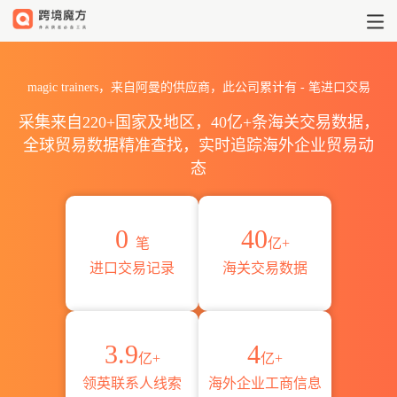
2026magic trainers海关进
magic trainers，来自阿曼的供应商，此公司累计有
-
笔进口交易
采集来自220+国家及地区，40亿+条海关交易数据，
全球贸易数据精准查找，实时追踪海外企业贸易动
态
0
40
笔
亿+
进口交易记录
海关交易数据
3.9
4
亿+
亿+
领英联系人线索
海外企业工商信息