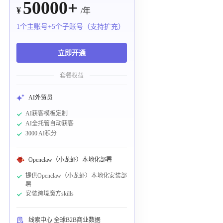
50000+
¥
/年
1个主账号+5个子账号（支持扩充）
立即开通
套餐权益
AI外贸员
AI获客模板定制
AI全托管自动获客
3000 AI积分
Openclaw（小龙虾）本地化部署
提供Openclaw（小龙虾）本地化安装部
署
安装跨境魔方skills
线索中心 全球B2B商业数据