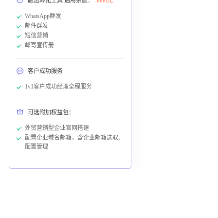
触达转化工具 通用余额：
5000元
WhatsApp群发
邮件群发
短信营销
邮寄宣传册
客户成功服务
1v1客户成功经理全程服务
可选附加权益包：
外贸营销型企业官网搭建
配置企业域名邮箱，含企业邮箱选取、
配置管理