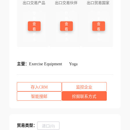
出口交易产品
出口交易伙伴
出口贸易国家
登
登
登
录
录
录
查
查
查
看
看
看
更
更
更
多
多
多
主营：
Exercise Equipment
Yoga
存入CRM
监控企业
智能搜邮
挖掘联系方式
贸易类型：
进口(0)