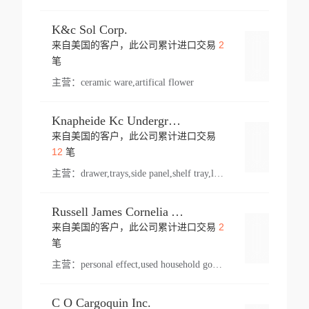
K&c Sol Corp.
2
来自美国的客户，此公司累计进口交易
登录
笔
主营：
ceramic ware,artifical flower
Knapheide Kc Underground
来自美国的客户，此公司累计进口交易
登录
12
笔
主营：
drawer,trays,side panel,shelf tray,lock drawer,panel,for vehicle,telescopic slide,drawer shelf,equipment,shelf,automotive part
Russell James Cornelia Arlington Va
2
来自美国的客户，此公司累计进口交易
登录
笔
主营：
personal effect,used household goods
C O Cargoquin Inc.